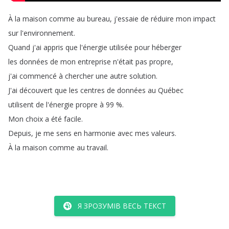
À
la
maison
comme
au
bureau
,
j'essaie
de
réduire
mon
impact
sur
l'environnement
.
Quand
j'ai
appris
que
l'énergie
utilisée
pour
héberger
les
données
de
mon
entreprise
n'était
pas
propre
,
j'ai
commencé
à
chercher
une
autre
solution
.
J'ai
découvert
que
les
centres
de
données
au
Québec
utilisent
de
l'énergie
propre
à
99 %.
Mon
choix
a
été
facile
.
Depuis
,
je
me
sens
en
harmonie
avec
mes
valeurs
.
À
la
maison
comme
au
travail
.
Я ЗРОЗУМІВ ВЕСЬ ТЕКСТ