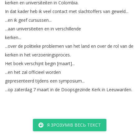
kerken
en
universiteiten
in
Colombia
.
In
dat
kader
heb
ik
veel
contact
met
slachtoffers
van
geweld
...
...
en
ik
geef
cursussen
...
...
aan
universiteiten
en
in
verschillende
kerken
...
...
over
de
politieke
problemen
van
het
land
en
over
de
rol
van
de
kerken
in
het
verzoeningsproces
.
Het
boek
verschijnt
begin
[
maart
]...
...
en
het
zal
officieel
worden
gepresenteerd
tijdens
een
symposium
...
...
op
zaterdag
7
maart
in
de
Doopsgezinde
Kerk
in
Leeuwarden
.
Я ЗРОЗУМІВ ВЕСЬ ТЕКСТ