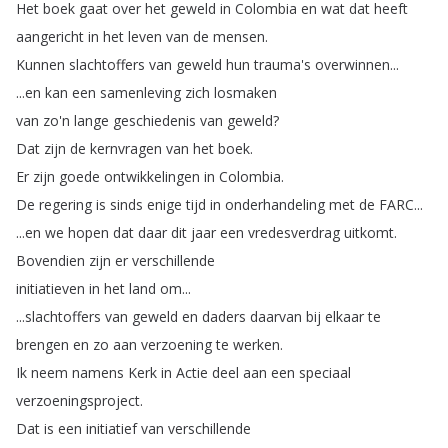
Het
boek
gaat
over
het
geweld
in
Colombia
en
wat
dat
heeft
aangericht
in
het
leven
van
de
mensen
.
Kunnen
slachtoffers
van
geweld
hun
trauma's
overwinnen
...
...
en
kan
een
samenleving
zich
losmaken
van
zo'n
lange
geschiedenis
van
geweld
?
Dat
zijn
de
kernvragen
van
het
boek
.
Er
zijn
goede
ontwikkelingen
in
Colombia
.
De
regering
is
sinds
enige
tijd
in
onderhandeling
met
de
FARC
...
...
en
we
hopen
dat
daar
dit
jaar
een
vredesverdrag
uitkomt
.
Bovendien
zijn
er
verschillende
initiatieven
in
het
land
om
...
...
slachtoffers
van
geweld
en
daders
daarvan
bij
elkaar
te
brengen
en
zo
aan
verzoening
te
werken
.
Ik
neem
namens
Kerk
in
Actie
deel
aan
een
speciaal
verzoeningsproject
.
Dat
is
een
initiatief
van
verschillende