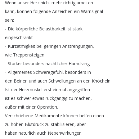
Wenn
unser
Herz
nicht
mehr
richtig
arbeiten
kann
,
können
folgende
Anzeichen
ein
Warnsignal
sein
:
-
Die
körperliche
Belastbarkeit
ist
stark
eingeschränkt
-
Kurzatmigkeit
bei
geringen
Anstrengungen
,
wie
Treppensteigen
-
Starker
besonders
nächtlicher
Harndrang
-
Allgemeines
Schweregefühl
,
besonders
in
den
Beinen
und
auch
Schwellungen
an
den
Knöcheln
Ist
der
Herzmuskel
erst
einmal
angegriffen
ist
es
schwer
etwas
rückgängig
zu
machen
,
außer
mit
einer
Operation
.
Verschriebene
Medikamente
können
helfen
einen
zu
hohen
Blutdruck
zu
stabilisieren
,
aber
haben
natürlich
auch
Nebenwirkungen
.