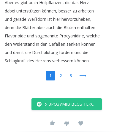
Aber
es
gibt
auch
Heilpflanzen
,
die
das
Herz
dabei
unterstützen
können
,
besser
zu
arbeiten
und
gerade
Weißdorn
ist
hier
hervorzuheben
,
denn
die
Blätter
aber
auch
die
Blüten
enthalten
Flavonoide
und
sogenannte
Procyanidine
,
welche
den
Widerstand
in
den
Gefäßen
senken
können
und
damit
die
Durchblutung
fördern
und
die
Schlagkraft
des
Herzens
verbessern
können
.
1
2
3
Я ЗРОЗУМІВ ВЕСЬ ТЕКСТ