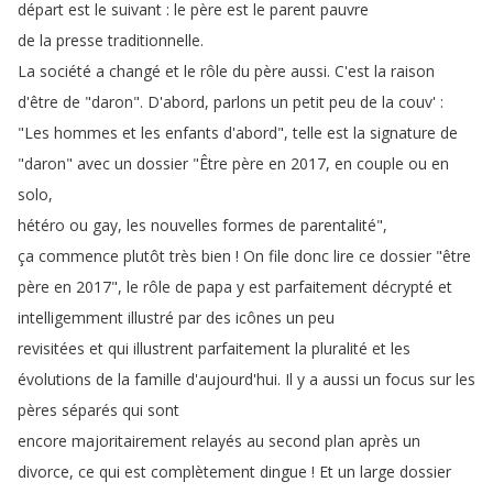
départ
est
le
suivant
:
le
père
est
le
parent
pauvre
de
la
presse
traditionnelle
.
La
société
a
changé
et
le
rôle
du
père
aussi
.
C'est
la
raison
d'être
de
"
daron
".
D'abord
,
parlons
un
petit
peu
de
la
couv' :
"
Les
hommes
et
les
enfants
d'abord
",
telle
est
la
signature
de
"
daron
"
avec
un
dossier
"
Être
père
en
2017,
en
couple
ou
en
solo
,
hétéro
ou
gay
,
les
nouvelles
formes
de
parentalité
",
ça
commence
plutôt
très
bien
!
On
file
donc
lire
ce
dossier
"
être
père
en
2017",
le
rôle
de
papa
y
est
parfaitement
décrypté
et
intelligemment
illustré
par
des
icônes
un
peu
revisitées
et
qui
illustrent
parfaitement
la
pluralité
et
les
évolutions
de
la
famille
d'aujourd'hui
.
Il
y
a
aussi
un
focus
sur
les
pères
séparés
qui
sont
encore
majoritairement
relayés
au
second
plan
après
un
divorce
,
ce
qui
est
complètement
dingue
!
Et
un
large
dossier