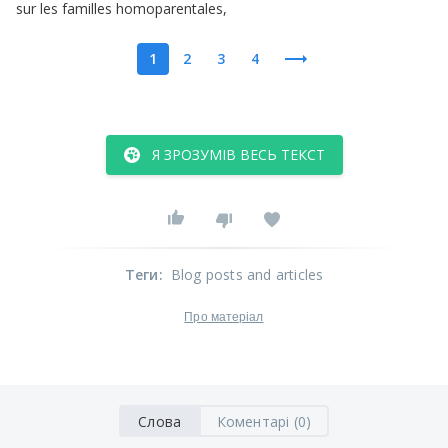
sur
les
familles
homoparentales
,
1
2
3
4
Я ЗРОЗУМІВ ВЕСЬ ТЕКСТ
Теги
:
Blog posts and articles
Про матеріал
Слова
Коментарі (0)