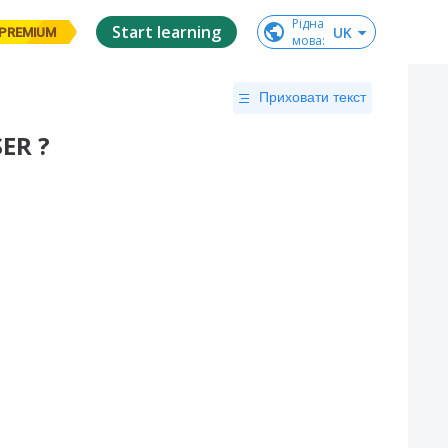
Рідна

Start learning
UK
PREMIUM
мова
:
Приховати текст
ER ?