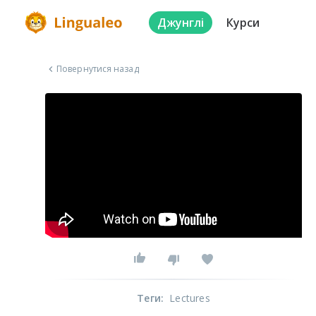
Джунглі
Курси
Повернутися назад
Теги
:
Lectures