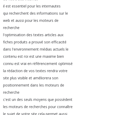
il
est
essentiel
pour
les
internautes
qui
recherchent
des
informations
sur
le
web
et
aussi
pour
les
moteurs
de
recherche
l'optimisation
des
textes
articles
aux
fiches
produits
a
prouvé
son
efficacité
dans
l'environnement
médias
actuels
le
contenu
est
roi
est
une
maxime
bien
connu
est
vrai
en
référencement
optimisé
la
rédaction
de
vos
textes
rendra
votre
site
plus
visible
et
améliorera
son
positionnement
dans
les
moteurs
de
recherche
c'est
un
des
seuls
moyens
que
possèdent
les
moteurs
de
recherches
pour
connaître
le
sujet
de
votre
site
cela
permet
aussi