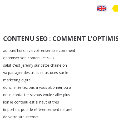
CONTENU SEO : COMMENT L'OPTIMIS
aujourd'hui
on
va
voir
ensemble
comment
optimiser
son
contenu
et
SEO
salut
c'est
jérémy
sur
cette
chaîne
on
va
partager
des
trucs
et
astuces
sur
le
marketing
digital
donc
n'hésitez
pas
à
vous
abonner
ou
à
nous
contacter
si
vous
voulez
aller
plus
loin
le
contenu
est
si
haut
et
très
important
pour
le
référencement
naturel
de
votre
site
internet