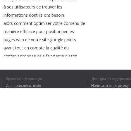
à
ses
utilisateurs
de
trouver
les
informations
dont
ils
ont
besoin
alors
comment
optimiser
votre
contenu
de
manière
efficace
pour
positionner
les
pages
web
de
votre
site
google
points
avant
tout
en
compte
la
qualité
du
contenu
proposé
cela
fait
partie
du
top
3
des
critères
de
google
pour
valoriser
votre
page
web
Правова інформація
Довідка та підтримк
le
défi
pour
les
rédacteurs
marketeurs
Для правовласників
Написати в підтримку
de
contenus
et
donc
de
créer
des
Умови конфіденційності
FAQ
articles
qui
sont
captivants
si
Угода користувача
l'attentât
précise
ce
qu'il
lit
il
a
toutes
les
chances
de
poursuivre
sa
navigation
et
de
revenir
ou
d'acheter
Розширення для браузера
sur
votre
site
internet