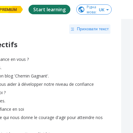
Рідна

Start learning
UK
PREMIUM
мова
:
Приховати текст
ectifs
iance
en
vous
?
s
.
on
blog
'Chemin
Gagnant'.
ous
aider
à
développer
notre
niveau
de
confiance
oi
?
es
.
fiance
en
soi
re
qui
nous
donne
le
courage
d'agir
pour
atteindre
nos