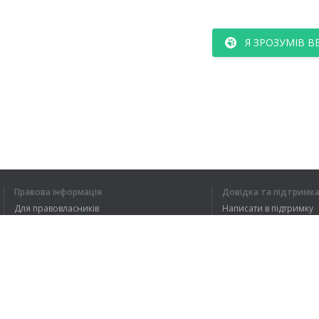
Я ЗРОЗУМІВ В
Правова інформація
Довідка та підтримк
Для правовласників
Написати в підтримку
Умови конфіденційності
FAQ
Угода користувача
Розширення для браузера