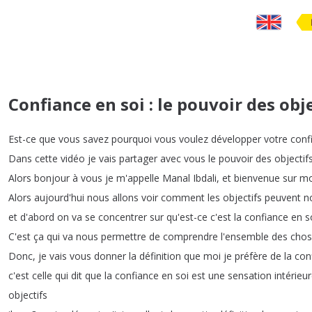
Confiance en soi : le pouvoir des obj
Est-ce
que
vous
savez
pourquoi
vous
voulez
développer
votre
conf
Dans
cette
vidéo
je
vais
partager
avec
vous
le
pouvoir
des
objectif
Alors
bonjour
à
vous
je
m'appelle
Manal
Ibdali
,
et
bienvenue
sur
m
Alors
aujourd'hui
nous
allons
voir
comment
les
objectifs
peuvent
n
et
d'abord
on
va
se
concentrer
sur
qu'est-ce
c'est
la
confiance
en
s
C'est
ça
qui
va
nous
permettre
de
comprendre
l'ensemble
des
chos
Donc
,
je
vais
vous
donner
la
définition
que
moi
je
préfère
de
la
con
c'est
celle
qui
dit
que
la
confiance
en
soi
est
une
sensation
intérieu
objectifs