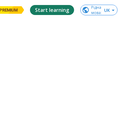
Рідна

Start learning
UK
PREMIUM
мова
: