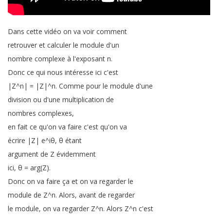
Dans
cette
vidéo
on
va
voir
comment
retrouver
et
calculer
le
module
d'un
nombre
complexe
à
l'exposant
n
.
Donc
ce
qui
nous
intéresse
ici
c'est
|Z
^
n|
=
|Z|
^
n
.
Comme
pour
le
module
d'une
division
ou
d'une
multiplication
de
nombres
complexes
,
en
fait
ce
qu'on
va
faire
c'est
qu'on
va
écrire
|Z|
e
^
iθ
,
θ
étant
argument
de
Z
évidemment
ici
,
θ
=
arg
(
Z
).
Donc
on
va
faire
ça
et
on
va
regarder
le
module
de
Z
^
n
.
Alors
,
avant
de
regarder
le
module
,
on
va
regarder
Z
^
n
.
Alors
Z
^
n
c'est