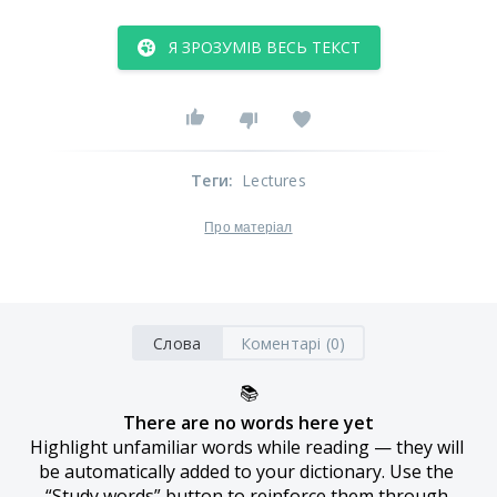
Я ЗРОЗУМІВ ВЕСЬ ТЕКСТ
Теги
:
Lectures
Про матеріал
Слова
Коментарі (0)
📚
There are no words here yet
Highlight unfamiliar words while reading — they will 
be automatically added to your dictionary. Use the 
“Study words” button to reinforce them through 