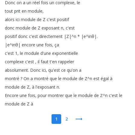
Donc
on
a
un
réel
fois
un
complexe
,
le
tout
prit
en
module
,
alors
ici
module
de
Z
c'est
positif
donc
module
de
Z
exposant
n
,
c'est
positif
donc
c'est
directement
|Z|
^
n
*
|e
^
inθ|
.
|e
^
inθ|
encore
une
fois
,
ça
c'est
1,
le
module
d'une
exponentielle
complexe
c'est
,
il
faut
t'en
rappeler
absolument
.
Donc
ici
,
qu'est
ce
qu'on
a
montré
?
On
a
montré
que
le
module
de
Z
^
n
est
égal
à
module
de
Z
,
à
l'exposant
n
.
Encore
une
fois
,
pour
montrer
que
le
module
de
Z
^
n
c'est
le
module
de
Z
à
1
2