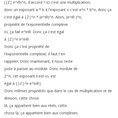
(
|Z|
e
^
iθ
)^
n
,
d'accord
?
Ici
c'est
une
multiplication
,
donc
un
exposant
a
*
b
à
l'exposant
n
c'est
a
^
n
*
b
^
n
,
donc
ça
c'est
égal
à
|Z|
^
n
* (
e
^
iθ
)^
n
.
Alors
, (
e
^
iθ
)^
n
,
propriété
de
l'exponentielle
complexe
ici
,
ça
fait
e
^
inθ
.
Donc
ça
c'est
égal
à
|Z|
^
n
e
^
inθ
.
Donc
ça
c'est
propriété
de
l'exponentielle
complexe
,
il
faut
t'en
rappeler
.
Donc
maintenant
,
il
nous
reste
juste
à
passer
au
module
.
Donc
module
de
Z
^
n
,
cet
exposant
il
est
ici
,
est
égal
à
||Z|
^
n
e
^
inθ|
.
Donc
mêmes
propriétés
que
dans
le
cas
de
multiplication
et
de
division
,
cette
chose
là
,
ça
appartient
bien
aux
réels
,
cette
chose
là
,
ça
appartient
bien
aux
complexes
.