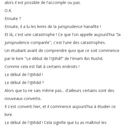
alors
il
est
possible
de
l'accomplir
ou
pas
.
O
.
K
.
Ensuite
?
Ensuite
,
il
a
lu
les
livres
de
la
jurisprudence
hanafite
!
Et
là
,
c'est
une
catastrophe
!
Ce
que
l'on
appelle
aujourd'hui
"
la
jurisprudence
comparée
",
c'est
l'une
des
catastrophes
.
Un
étudiant
avant
de
comprendre
quoi
que
ce
soit
commence
par
le
livre
"
Le
début
de
l'Ijtihâf
"
de
l'Imam
Ibn
Rushd
.
Comme
cela
est
fait
à
certains
endroits
!
Le
début
de
l'Ijtihâd
!
Le
début
de
l'Ijtihâd
?
Alors
que
tu
ne
sais
même
pas
...
d'ailleurs
certains
sont
des
nouveaux
convertis
.
Il
s'est
converti
hier
,
et
il
commence
aujourd'hui
à
étudier
ce
livre
.
Le
début
de
l'Ijtihâd
!
Cela
signifie
que
tu
as
maîtrisé
les