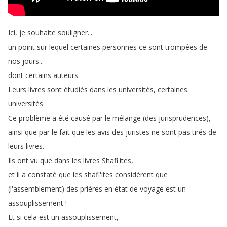
Ici
,
je
souhaite
souligner
...
un
point
sur
lequel
certaines
personnes
ce
sont
trompées
de
nos
jours
...
dont
certains
auteurs
.
Leurs
livres
sont
étudiés
dans
les
universités
,
certaines
universités
.
Ce
problème
a
été
causé
par
le
mélange
(
des
jurisprudences
),
ainsi
que
par
le
fait
que
les
avis
des
juristes
ne
sont
pas
tirés
de
leurs
livres
.
Ils
ont
vu
que
dans
les
livres
Shafi'ites
,
et
il
a
constaté
que
les
shafi'ites
considèrent
que
(
l'assemblement
)
des
prières
en
état
de
voyage
est
un
assouplissement
!
Et
si
cela
est
un
assouplissement
,