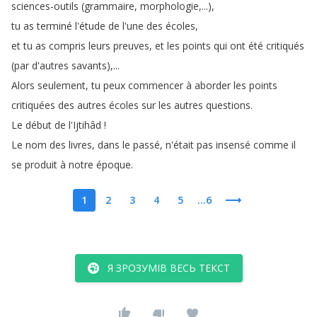
sciences-outils
(
grammaire
,
morphologie
,...),
tu
as
terminé
l'étude
de
l'une
des
écoles
,
et
tu
as
compris
leurs
preuves
,
et
les
points
qui
ont
été
critiqués
(
par
d'autres
savants
),...
Alors
seulement
,
tu
peux
commencer
à
aborder
les
points
critiquées
des
autres
écoles
sur
les
autres
questions
.
Le
début
de
l'Ijtihâd
!
Le
nom
des
livres
,
dans
le
passé
,
n'était
pas
insensé
comme
il
se
produit
à
notre
époque
.
1
2
3
4
5
...6
Я ЗРОЗУМІВ ВЕСЬ ТЕКСТ