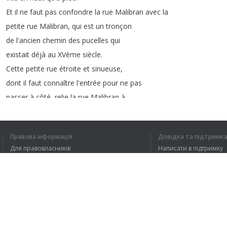
Et
il
ne
faut
pas
confondre
la
rue
Malibran
avec
la
petite
rue
Malibran
,
qui
est
un
tronçon
de
l'ancien
chemin
des
pucelles
qui
existait
déjà
au
XVème
siècle
.
Cette
petite
rue
étroite
et
sinueuse
,
dont
il
faut
connaître
l'entrée
pour
ne
pas
passer
à
côté
,
relie
la
rue
Malibran
à
la
rue
Dillens
.
Il
y
a
même
une
toute
petite
plaine
de
jeux
...
Bref
,
la
rue
Malibran
,
Правова інформація
Довідка та підтримк
la
grande
,
est
aujourd'hui
connue
Для правовласників
Написати в підтримку
pour
ses
salons
de
coiffure
,
ses
Умови конфіденційності
FAQ
boucheries
et
ses
petites
épiceries
,
Угода користувача
comme
ici
chez
monsieur
Abdel
.
Mais
je
dois
avouer
que
c'est
là
aussi
que
je
vais
m'approvisionner
de
temps
en
temps
Розширення для браузера
en
bière
artisanale
au
"
Malting
Pot
",