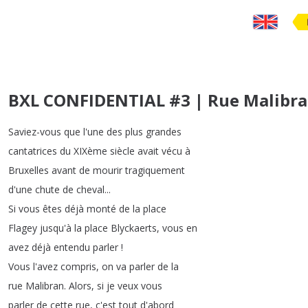
BXL CONFIDENTIAL #3 | Rue Malibr
Saviez-vous
que
l'une
des
plus
grandes
cantatrices
du
XIXème
siècle
avait
vécu
à
Bruxelles
avant
de
mourir
tragiquement
d'une
chute
de
cheval
...
Si
vous
êtes
déjà
monté
de
la
place
Flagey
jusqu'à
la
place
Blyckaerts
,
vous
en
avez
déjà
entendu
parler
!
Vous
l'avez
compris
,
on
va
parler
de
la
rue
Malibran
.
Alors
,
si
je
veux
vous
parler
de
cette
rue
,
c'est
tout
d'abord