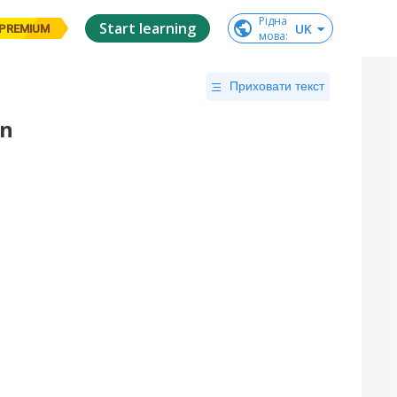
Рідна

Start learning
UK
PREMIUM
мова
:
Приховати текст
an