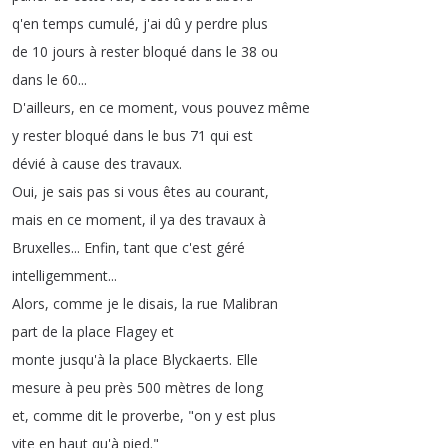
q'en
temps
cumulé
,
j'ai
dû
y
perdre
plus
de
10
jours
à
rester
bloqué
dans
le
38
ou
dans
le
60...
D'ailleurs
,
en
ce
moment
,
vous
pouvez
même
y
rester
bloqué
dans
le
bus
71
qui
est
dévié
à
cause
des
travaux
.
Oui
,
je
sais
pas
si
vous
êtes
au
courant
,
mais
en
ce
moment
,
il
ya
des
travaux
à
Bruxelles
...
Enfin
,
tant
que
c'est
géré
intelligemment
...
Alors
,
comme
je
le
disais
,
la
rue
Malibran
part
de
la
place
Flagey
et
monte
jusqu'à
la
place
Blyckaerts
.
Elle
mesure
à
peu
près
500
mètres
de
long
et
,
comme
dit
le
proverbe
, "
on
y
est
plus
vite
en
haut
qu'à
pied
."