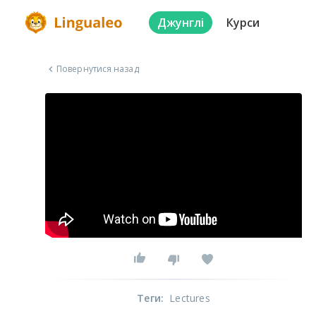
Джунглі
Курси
Повернутися назад
Теги
:
Lectures