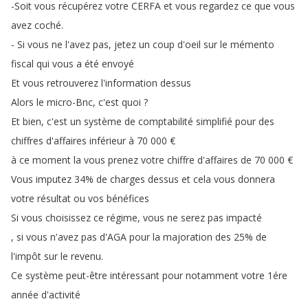
-Soit
vous
récupérez
votre
CERFA
et
vous
regardez
ce
que
vous
avez
coché
.
-
Si
vous
ne
l'avez
pas
,
jetez
un
coup
d'oeil
sur
le
mémento
fiscal
qui
vous
a
été
envoyé
Et
vous
retrouverez
l'information
dessus
Alors
le
micro-Bnc
,
c'est
quoi
?
Et
bien
,
c'est
un
système
de
comptabilité
simplifié
pour
des
chiffres
d'affaires
inférieur
à
70 000
€
à
ce
moment
la
vous
prenez
votre
chiffre
d'affaires
de
70 000
€
Vous
imputez
34%
de
charges
dessus
et
cela
vous
donnera
votre
résultat
ou
vos
bénéfices
Si
vous
choisissez
ce
régime
,
vous
ne
serez
pas
impacté
,
si
vous
n'avez
pas
d'AGA
pour
la
majoration
des
25%
de
l'impôt
sur
le
revenu
.
Ce
système
peut-être
intéressant
pour
notamment
votre
1ére
année
d'activité