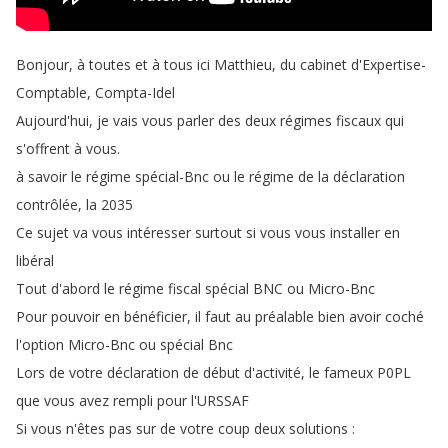
Bonjour
,
à
toutes
et
à
tous
ici
Matthieu
,
du
cabinet
d'Expertise-
Comptable
,
Compta-Idel
Aujourd'hui
,
je
vais
vous
parler
des
deux
régimes
fiscaux
qui
s'offrent
à
vous
.
à
savoir
le
régime
spécial-Bnc
ou
le
régime
de
la
déclaration
contrôlée
,
la
2035
Ce
sujet
va
vous
intéresser
surtout
si
vous
vous
installer
en
libéral
Tout
d'abord
le
régime
fiscal
spécial
BNC
ou
Micro-Bnc
Pour
pouvoir
en
bénéficier
,
il
faut
au
préalable
bien
avoir
coché
l'option
Micro-Bnc
ou
spécial
Bnc
Lors
de
votre
déclaration
de
début
d'activité
,
le
fameux
P0PL
que
vous
avez
rempli
pour
l'URSSAF
Si
vous
n'êtes
pas
sur
de
votre
coup
deux
solutions
: