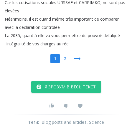
Car
les
cotisations
sociales
URSSAF
et
CARPIMKO
,
ne
sont
pas
élevées
Néanmoins
,
il
est
quand
même
très
important
de
comparer
avec
la
déclaration
contrôlée
La
2035,
quant
à
elle
va
vous
permettre
de
pouvoir
défalqué
l'intégralité
de
vos
charges
au
réel
1
2
Я ЗРОЗУМІВ ВЕСЬ ТЕКСТ
Теги
:
Blog posts and articles
, Science