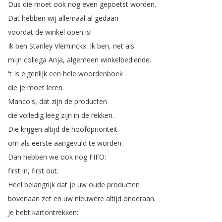
Dus
die
moet
ook
nog
even
gepoetst
worden
.
Dat
hebben
wij
allemaal
al
gedaan
voordat
de
winkel
open
is
!
Ik
ben
Stanley
Vleminckx
.
Ik
ben
,
net
als
mijn
collega
Anja
,
algemeen
winkelbediende
.
't
Is
eigenlijk
een
hele
woordenboek
die
je
moet
leren
.
Manco's
,
dat
zijn
de
producten
die
volledig
leeg
zijn
in
de
rekken
.
Die
krijgen
altijd
de
hoofdprioriteit
om
als
eerste
aangevuld
te
worden
.
Dan
hebben
we
ook
nog
FIFO
:
first
in
,
first
out
.
Heel
belangrijk
dat
je
uw
oude
producten
bovenaan
zet
en
uw
nieuwere
altijd
onderaan
.
Je
hebt
kartontrekken
: