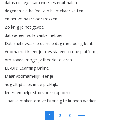
dat
is
die
lege
kartonnetjes
eruit
halen
,
degenen
die
halfvol
zijn
bij
mekaar
zetten
en
het
zo
naar
voor
trekken
.
Zo
krijg
je
het
gevoel
dat
we
een
volle
winkel
hebben
.
Dat
is
iets
waar
je
de
hele
dag
mee
bezig
bent
.
Voornamelijk
leer
je
alles
via
een
online
platform
,
om
zoveel
mogelijk
theorie
te
leren
.
LE-ON
:
Learning
Online
.
Maar
voornamelijk
leer
je
nog
altijd
alles
in
de
praktijk
.
Iedereen
helpt
stap
voor
stap
om
u
klaar
te
maken
om
zelfstandig
te
kunnen
werken
.
1
2
3