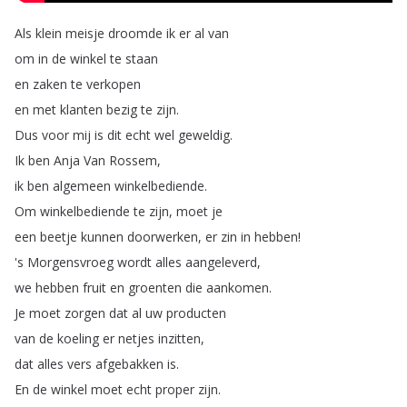
Als
klein
meisje
droomde
ik
er
al
van
om
in
de
winkel
te
staan
en
zaken
te
verkopen
en
met
klanten
bezig
te
zijn
.
Dus
voor
mij
is
dit
echt
wel
geweldig
.
Ik
ben
Anja
Van
Rossem
,
ik
ben
algemeen
winkelbediende
.
Om
winkelbediende
te
zijn
,
moet
je
een
beetje
kunnen
doorwerken
,
er
zin
in
hebben
!
's
Morgensvroeg
wordt
alles
aangeleverd
,
we
hebben
fruit
en
groenten
die
aankomen
.
Je
moet
zorgen
dat
al
uw
producten
van
de
koeling
er
netjes
inzitten
,
dat
alles
vers
afgebakken
is
.
En
de
winkel
moet
echt
proper
zijn
.