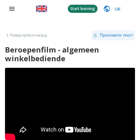
UK
Start learning
Повернутися назад
Приховати текст
Beroepenfilm - algemeen
winkelbediende