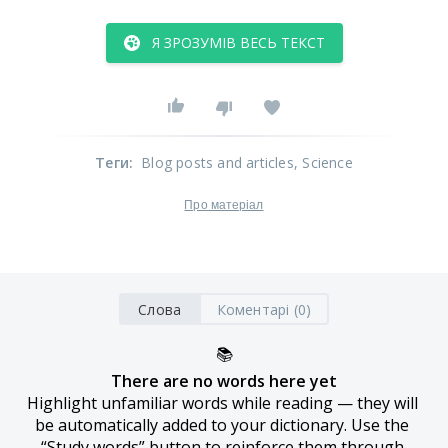
Я ЗРОЗУМІВ ВЕСЬ ТЕКСТ
Теги
:
Blog posts and articles
, Science
Про матеріал
Слова
Коментарі (0)
📚
There are no words here yet
Highlight unfamiliar words while reading — they will 
be automatically added to your dictionary. Use the 
“Study words” button to reinforce them through 