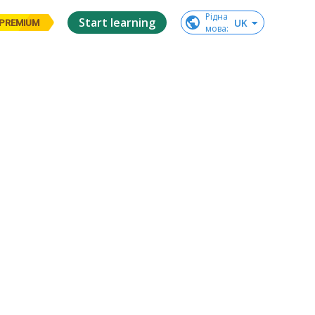
Рідна

Start learning
UK
PREMIUM
мова
: