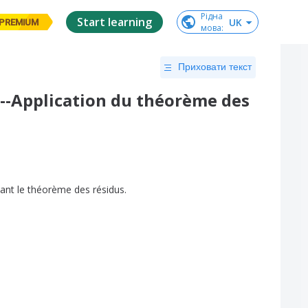
Рідна

Start learning
UK
PREMIUM
мова
:
Приховати текст
3--Application du théorème des
sant
le
théorème
des
résidus
.