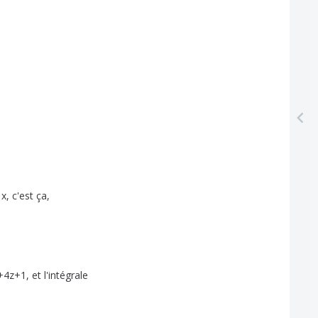
x
,
c'est
ça
,
+4z
+1,
et
l'intégrale