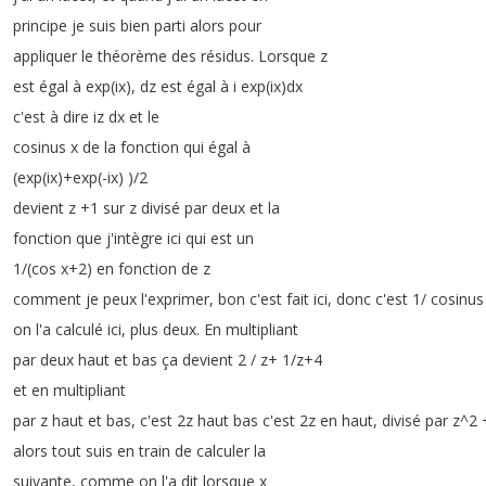
principe
je
suis
bien
parti
alors
pour
appliquer
le
théorème
des
résidus
.
Lorsque
z
est
égal
à
exp
(
ix
),
dz
est
égal
à
i
exp
(
ix
)
dx
c'est
à
dire
iz
dx
et
le
cosinus
x
de
la
fonction
qui
égal
à
(
exp
(
ix
)+
exp
(-ix
) )/2
devient
z
+1
sur
z
divisé
par
deux
et
la
fonction
que
j'intègre
ici
qui
est
un
1/(
cos
x
+2)
en
fonction
de
z
comment
je
peux
l'exprimer
,
bon
c'est
fait
ici
,
donc
c'est
1/
cosinus
on
l'a
calculé
ici
,
plus
deux
.
En
multipliant
par
deux
haut
et
bas
ça
devient
2 /
z
+ 1/
z
+4
et
en
multipliant
par
z
haut
et
bas
,
c'est
2z
haut
bas
c'est
2z
en
haut
,
divisé
par
z
^2 
alors
tout
suis
en
train
de
calculer
la
suivante
,
comme
on
l'a
dit
lorsque
x