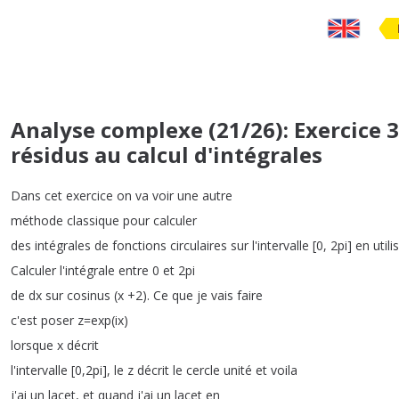
Analyse complexe (21/26): Exercice 
résidus au calcul d'intégrales
Dans
cet
exercice
on
va
voir
une
autre
méthode
classique
pour
calculer
des
intégrales
de
fonctions
circulaires
sur
l'intervalle
[0, 2pi
]
en
utili
Calculer
l'intégrale
entre
0
et
2pi
de
dx
sur
cosinus
(
x
+2).
Ce
que
je
vais
faire
c'est
poser
z
=
exp
(
ix
)
lorsque
x
décrit
l'intervalle
[0,2pi
],
le
z
décrit
le
cercle
unité
et
voila
j'ai
un
lacet
,
et
quand
j'ai
un
lacet
en