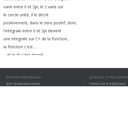
varie
entre
0
et
2pi
,
le
z
varie
sur
le
cercle
unité
,
il
le
décrit
positivement
,
dans
le
sens
positif
,
donc
l'intégrale
entre
0
et
2pi
devient
une
intégrale
sur
C
+
de
la
fonction
,
la
fonction
c'est
...
...
et
le
dx
c'est
donné
par
ce
qui
est
écrit
la
,
c'est
dz
/
iz
donc
je
l'écris
ici
.
Et
ça
,
ça
devient
Правова інформація
Довідка та підтримк
bon
,
donc
2/
i
c'est
-2i
,
Для правовласників
Написати в підтримку
ça
sort
à
l'extérieur
de
l'intégrale
,
Умови конфіденційності
FAQ
il
me
reste
intégrale
sur
C
+
de
dz
,
ici
j'ai
un
z
et
un
z
qui
se
simplifie
Угода користувача
dz
/(
z
^2+4z
+1).
Розширення для браузера