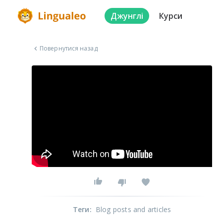
Джунглі
Курси
Повернутися назад
Теги
:
Blog posts and articles