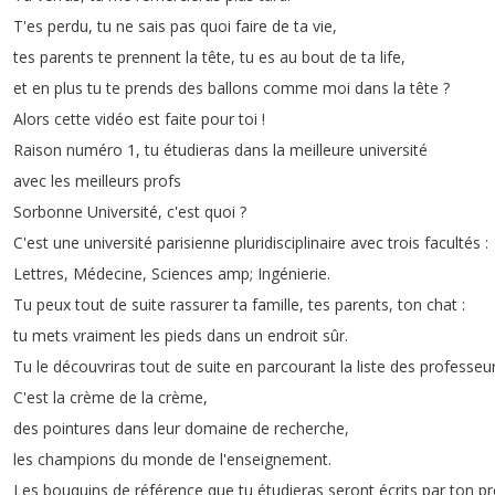
T'es
perdu
,
tu
ne
sais
pas
quoi
faire
de
ta
vie
,
tes
parents
te
prennent
la
tête
,
tu
es
au
bout
de
ta
life
,
et
en
plus
tu
te
prends
des
ballons
comme
moi
dans
la
tête
?
Alors
cette
vidéo
est
faite
pour
toi
!
Raison
numéro
1,
tu
étudieras
dans
la
meilleure
université
avec
les
meilleurs
profs
Sorbonne
Université
,
c'est
quoi
?
C'est
une
université
parisienne
pluridisciplinaire
avec
trois
facultés
:
Lettres
,
Médecine
,
Sciences
amp
;
Ingénierie
.
Tu
peux
tout
de
suite
rassurer
ta
famille
,
tes
parents
,
ton
chat
:
tu
mets
vraiment
les
pieds
dans
un
endroit
sûr
.
Tu
le
découvriras
tout
de
suite
en
parcourant
la
liste
des
professeu
C'est
la
crème
de
la
crème
,
des
pointures
dans
leur
domaine
de
recherche
,
les
champions
du
monde
de
l'enseignement
.
Les
bouquins
de
référence
que
tu
étudieras
seront
écrits
par
ton
pr