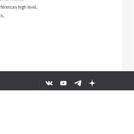
férences
high
level
,
cs
,
а
ЕСЬ ТЕКСТ
©
2026