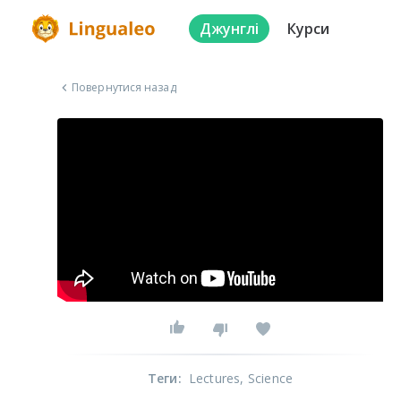
Джунглі
Курси
Повернутися назад
Теги
:
Lectures
, Science