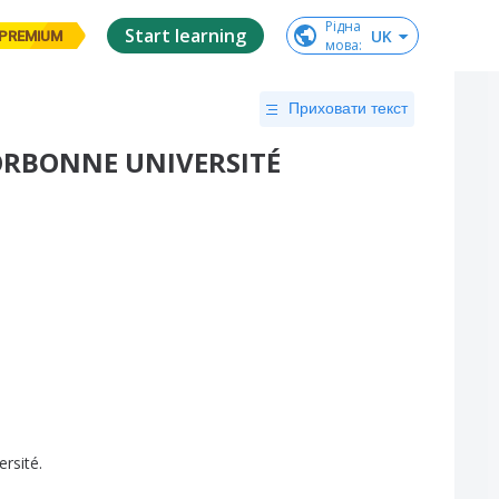
Рідна

Start learning
UK
PREMIUM
мова
:
Приховати текст
ORBONNE UNIVERSITÉ
ersité
.