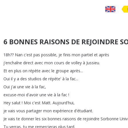
6 BONNES RAISONS DE REJOINDRE S
18h
??
Nan
c'est
pas
possible
,
je
finis
mon
partiel
et
après
j'enchaîne
direct
avec
mon
cours
de
volley
à
Jussieu
.
Et
en
plus
on
répète
avec
le
groupe
après
...
Oui
il
y
a
des
studios
de
répète'
à
la
fac
...
Oui
j'ai
une
vie
à
la
fac
,
excuse-moi
d'avoir
une
vie
à
la
fac
!
Hey
salut
!
Moi
c'est
Matt
.
Aujourd'hui
,
je
vais
vous
partager
mon
expérience
d'étudiant
.
Je
vais
te
donner
les
six
bonnes
raisons
de
rejoindre
Sorbonne
Univ
Tu
verras
,
tu
me
remercieras
plus
tard
.