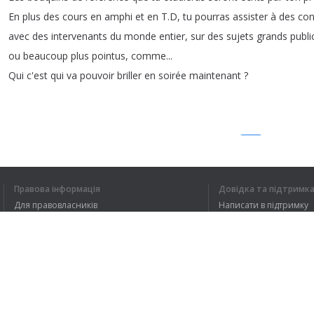
En
plus
des
cours
en
amphi
et
en
T
.
D
,
tu
pourras
assister
à
des
con
avec
des
intervenants
du
monde
entier
,
sur
des
sujets
grands
publi
ou
beaucoup
plus
pointus
,
comme
...
Qui
c'est
qui
va
pouvoir
briller
en
soirée
maintenant
?
1
2
3
Правова інформація
Довідка та підтримк
Для правовласників
Написати в підтримку
Я ЗРОЗУМІВ В
Умови конфіденційності
FAQ
Угода користувача
Розширення для браузера