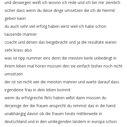
und
deswegen
weiß
ich
wovon
ich
rede
und
ich
bin
mir
ziemlich
sicher
dass
wenn
du
diese
dinge
umsetzen
die
ich
dir
hiermit
geben
kann
du
auch
sehr
viel
erfolg
haben
wirst
weil
ich
habe
schon
tausende
männer
coacht
und
denen
das
beigebracht
und
ja
die
resultate
waren
sehr
krass
also
was
ist
tipp
nummer
eins
denn
die
meisten
kerle
unbedingt
in
ihrem
leben
mal
hören
müssen
den
sie
einfach
bisher
noch
nicht
umsetzen
der
ist
sei
nicht
wie
die
meisten
männer
und
warte
darauf
dass
irgendeine
frau
in
dein
leben
kommt
wenn
du
erfolgreiche
flirts
haben
willst
dann
müssen
du
derjenige
der
die
frauen
anspricht
du
nimmst
das
in
die
hand
unabhängig
davon
ob
die
frauen
heute
mittlerweile
in
deutschland
und
in
den
umliegenden
ländern
in
europa
schon