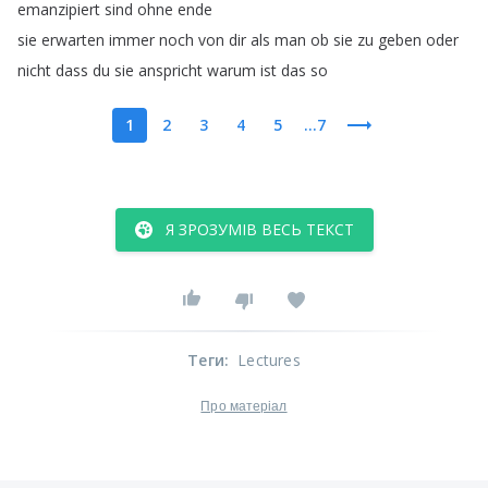
emanzipiert
sind
ohne
ende
sie
erwarten
immer
noch
von
dir
als
man
ob
sie
zu
geben
oder
nicht
dass
du
sie
anspricht
warum
ist
das
so
1
2
3
4
5
...7
Я ЗРОЗУМІВ ВЕСЬ ТЕКСТ
Теги
:
Lectures
Про матеріал