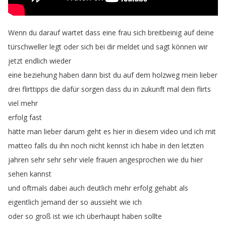
Wenn
du
darauf
wartet
dass
eine
frau
sich
breitbeinig
auf
deine
türschweller
legt
oder
sich
bei
dir
meldet
und
sagt
können
wir
jetzt
endlich
wieder
eine
beziehung
haben
dann
bist
du
auf
dem
holzweg
mein
lieber
drei
flirttipps
die
dafür
sorgen
dass
du
in
zukunft
mal
dein
flirts
viel
mehr
erfolg
fast
hätte
man
lieber
darum
geht
es
hier
in
diesem
video
und
ich
mit
matteo
falls
du
ihn
noch
nicht
kennst
ich
habe
in
den
letzten
jahren
sehr
sehr
sehr
viele
frauen
angesprochen
wie
du
hier
sehen
kannst
und
oftmals
dabei
auch
deutlich
mehr
erfolg
gehabt
als
eigentlich
jemand
der
so
aussieht
wie
ich
oder
so
groß
ist
wie
ich
überhaupt
haben
sollte