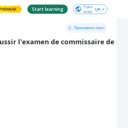
Рідна

Start learning
UK
PREMIUM
мова
:
Приховати текст
réussir l'examen de commissaire de