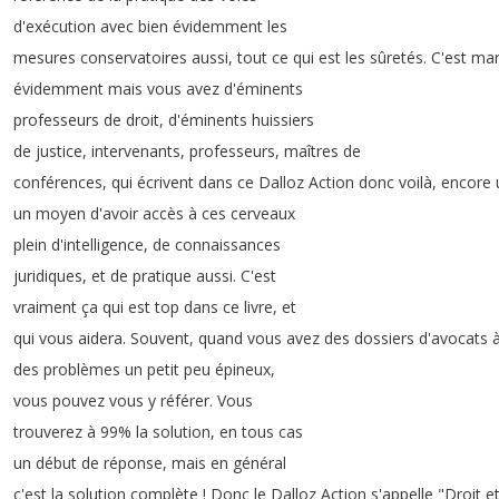
d'exécution
avec
bien
évidemment
les
mesures
conservatoires
aussi
,
tout
ce
qui
est
les
sûretés
.
C'est
mar
évidemment
mais
vous
avez
d'éminents
professeurs
de
droit
,
d'éminents
huissiers
de
justice
,
intervenants
,
professeurs
,
maîtres
de
conférences
,
qui
écrivent
dans
ce
Dalloz
Action
donc
voilà
,
encore
un
moyen
d'avoir
accès
à
ces
cerveaux
plein
d'intelligence
,
de
connaissances
juridiques
,
et
de
pratique
aussi
.
C'est
vraiment
ça
qui
est
top
dans
ce
livre
,
et
qui
vous
aidera
.
Souvent
,
quand
vous
avez
des
dossiers
d'avocats
des
problèmes
un
petit
peu
épineux
,
vous
pouvez
vous
y
référer
.
Vous
trouverez
à
99%
la
solution
,
en
tous
cas
un
début
de
réponse
,
mais
en
général
c'est
la
solution
complète
!
Donc
le
Dalloz
Action
s'appelle
"
Droit
e