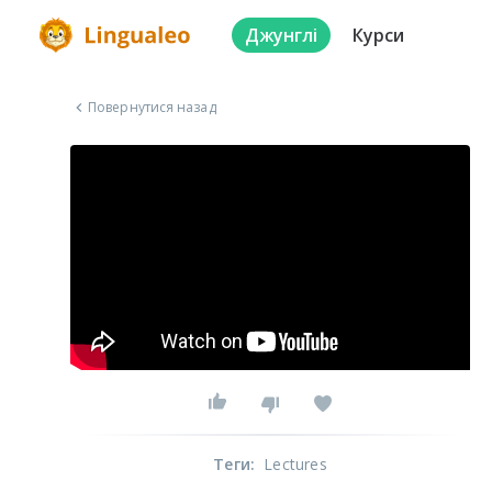
Джунглі
Курси
Повернутися назад
Теги
:
Lectures