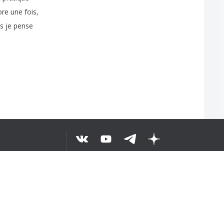
ore
une
fois
,
s
je
pense
éo
:
sur
Amazon
,
il
est
а
©
2026
ЕСЬ ТЕКСТ