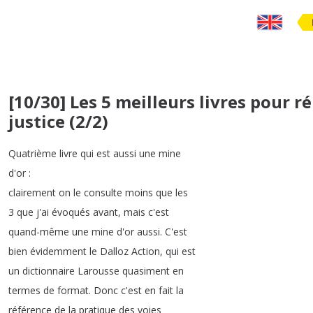
[10/30] Les 5 meilleurs livres pour 
justice (2/2)
Quatrième
livre
qui
est
aussi
une
mine
d'or
:
clairement
on
le
consulte
moins
que
les
3
que
j'ai
évoqués
avant
,
mais
c'est
quand-même
une
mine
d'or
aussi
.
C'est
bien
évidemment
le
Dalloz
Action
,
qui
est
un
dictionnaire
Larousse
quasiment
en
termes
de
format
.
Donc
c'est
en
fait
la
référence
de
la
pratique
des
voies