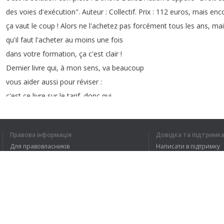
des
voies
d'exécution
".
Auteur
:
Collectif
.
Prix
: 112
euros
,
mais
enc
ça
vaut
le
coup
!
Alors
ne
l'achetez
pas
forcément
tous
les
ans
,
mai
qu'il
faut
l'acheter
au
moins
une
fois
dans
votre
formation
,
ça
c'est
clair
!
Dernier
livre
qui
,
à
mon
sens
,
va
beaucoup
vous
aider
aussi
pour
réviser
:
c'est
ce
livre
sur
le
tarif
,
donc
qui
avait
été
écrit
par
feu
Maître
Menut
.
J'ai
regardé
quand-même
avant
de
tourner
cette
vid
Правова інформація
Довідка та підтримк
Для правовласників
Написати в підтримку
Умови конфіденційності
FAQ
Угода користувача
1
2
3
4
Розширення для браузера
Я ЗРОЗУМІВ В