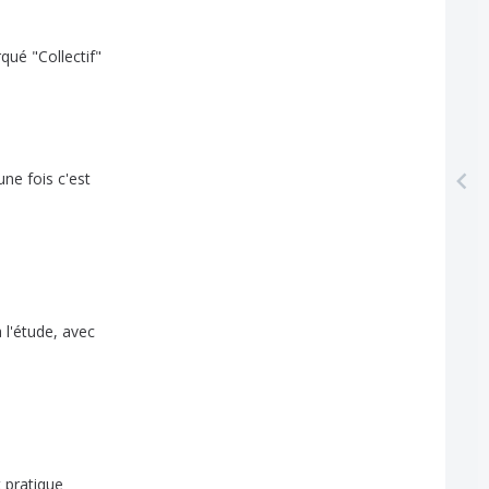
qué
"
Collectif
"
une
fois
c'est
à
l'étude
,
avec
t
pratique