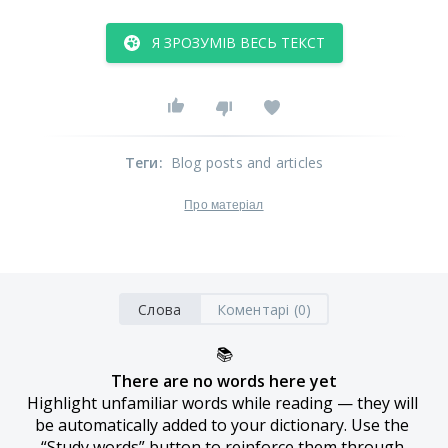
Я ЗРОЗУМІВ ВЕСЬ ТЕКСТ
Теги
:
Blog posts and articles
Про матеріал
Слова
Коментарі (0)
📚
There are no words here yet
Highlight unfamiliar words while reading — they will 
be automatically added to your dictionary. Use the 
“Study words” button to reinforce them through 