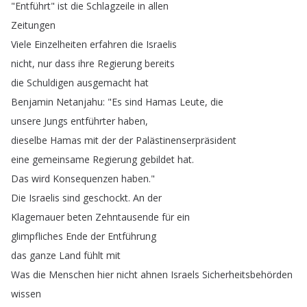
"
Entführt
"
ist
die
Schlagzeile
in
allen
Zeitungen
Viele
Einzelheiten
erfahren
die
Israelis
nicht
,
nur
dass
ihre
Regierung
bereits
die
Schuldigen
ausgemacht
hat
Benjamin
Netanjahu
: "
Es
sind
Hamas
Leute
,
die
unsere
Jungs
entführter
haben
,
dieselbe
Hamas
mit
der
der
Palästinenserpräsident
eine
gemeinsame
Regierung
gebildet
hat
.
Das
wird
Konsequenzen
haben
."
Die
Israelis
sind
geschockt
.
An
der
Klagemauer
beten
Zehntausende
für
ein
glimpfliches
Ende
der
Entführung
das
ganze
Land
fühlt
mit
Was
die
Menschen
hier
nicht
ahnen
Israels
Sicherheitsbehörden
wissen