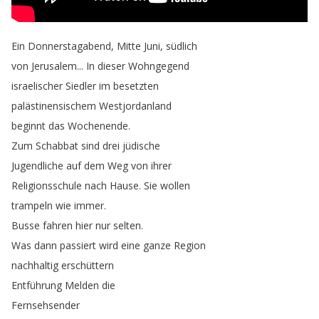
Ein
Donnerstagabend
,
Mitte
Juni
,
südlich
von
Jerusalem
...
In
dieser
Wohngegend
israelischer
Siedler
im
besetzten
palästinensischem
Westjordanland
beginnt
das
Wochenende
.
Zum
Schabbat
sind
drei
jüdische
Jugendliche
auf
dem
Weg
von
ihrer
Religionsschule
nach
Hause
.
Sie
wollen
trampeln
wie
immer
.
Busse
fahren
hier
nur
selten
.
Was
dann
passiert
wird
eine
ganze
Region
nachhaltig
erschüttern
Entführung
Melden
die
Fernsehsender