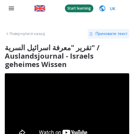
UK
Start learning
Повернутися назад
Приховати текст
تقرير "معرفة اسرائيل السرية" /
Auslandsjournal - Israels
geheimes Wissen