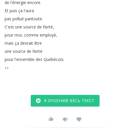
de
l'énergie
encore
.
Et
puis
ça
l'aura
pas
pollué
pantoute
.
C'est
une
source
de
fierté
,
pour
moi
,
comme
employé
,
mais
ça
devrait
être
une
source
de
fierté
pour
l'ensemble
des
Québécois
.
♪♪
Я ЗРОЗУМІВ ВЕСЬ ТЕКСТ