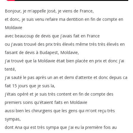
Bonjour
,
je
m'appelle
José
,
je
viens
de
France
,
et
donc
,
je
suis
venu
refaire
ma
dentition
en
fin
de
compte
en
Moldavie
avec
beaucoup
de
devis
que
j'avais
fait
en
France
ou
j'avais
trouvé
des
prix
très
élevés
même
très
très
élevés
en
faisant
de
devis
à
Budapest
,
Moldavie
,
j'ai
trouvé
que
la
Moldavie
était
bien
placée
en
prix
et
donc
j'ai
tenté
,
j'ai
sauté
le
pas
après
un
an
et
demi
d'attente
et
donc
depuis
ca
fait
15
jours
que
je
suis
la
,
j'étais
opéré
et
je
suis
très
content
en
fin
de
compte
des
premiers
soins
qu'étaient
faits
en
Moldavie
aussi
bien
les
chirurgiens
que
les
gens
qui
m'ont
reçu
très
sympas
,
dont
Ana
qui
est
très
sympa
que
j'ai
eu
la
première
fois
au