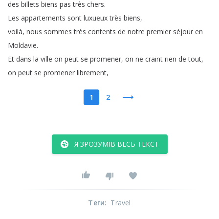
des
billets
biens
pas
très
chers
.
Les
appartements
sont
luxueux
très
biens
,
voilà
,
nous
sommes
très
contents
de
notre
premier
séjour
en
Moldavie
.
Et
dans
la
ville
on
peut
se
promener
,
on
ne
craint
rien
de
tout
,
on
peut
se
promener
librement
,
1
2
Я ЗРОЗУМІВ ВЕСЬ ТЕКСТ
Теги
:
Travel