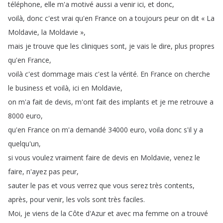
téléphone
,
elle
m'a
motivé
aussi
a
venir
ici
,
et
donc
,
voilà
,
donc
c'est
vrai
qu'en
France
on
a
toujours
peur
on
dit
«
La
Moldavie
,
la
Moldavie
»
,
mais
je
trouve
que
les
cliniques
sont
,
je
vais
le
dire
,
plus
propres
qu'en
France
,
voilà
c'est
dommage
mais
c'est
la
vérité
.
En
France
on
cherche
le
business
et
voilà
,
ici
en
Moldavie
,
on
m'a
fait
de
devis
,
m'ont
fait
des
implants
et
je
me
retrouve
a
8000
euro
,
qu'en
France
on
m'a
demandé
34000
euro
,
voila
donc
s'il
y
a
quelqu'un
,
si
vous
voulez
vraiment
faire
de
devis
en
Moldavie
,
venez
le
faire
,
n'ayez
pas
peur
,
sauter
le
pas
et
vous
verrez
que
vous
serez
très
contents
,
après
,
pour
venir
,
les
vols
sont
très
faciles
.
Moi
,
je
viens
de
la
Côte
d'Azur
et
avec
ma
femme
on
a
trouvé