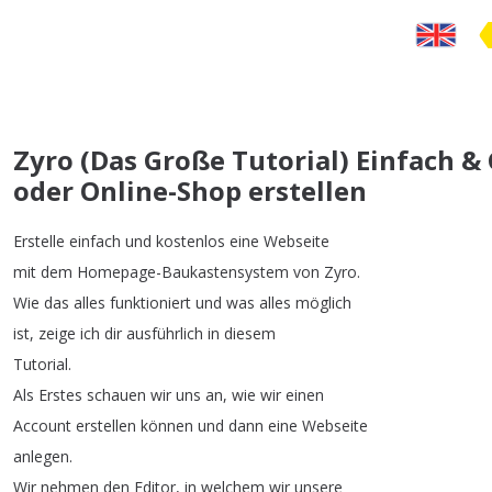
Zyro (Das Große Tutorial) Einfach &
oder Online-Shop erstellen
Erstelle
einfach
und
kostenlos
eine
Webseite
mit
dem
Homepage-Baukastensystem
von
Zyro
.
Wie
das
alles
funktioniert
und
was
alles
möglich
ist
,
zeige
ich
dir
ausführlich
in
diesem
Tutorial
.
Als
Erstes
schauen
wir
uns
an
,
wie
wir
einen
Account
erstellen
können
und
dann
eine
Webseite
anlegen
.
Wir
nehmen
den
Editor
,
in
welchem
wir
unsere