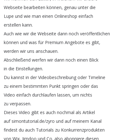
Webseite
bearbeiten
können
,
genau
unter
die
Lupe
und
wie
man
einen
Onlineshop
einfach
erstellen
kann
.
Auch
wie
wir
die
Webseite
dann
noch
veröffentlichen
können
und
was
für
Premium
Angebote
es
gibt
,
werden
wir
uns
anschauen
.
Abschließend
werfen
wir
dann
noch
einen
Blick
in
die
Einstellungen
.
Du
kannst
in
der
Videobeschreibung
oder
Timeline
zu
einem
bestimmten
Punkt
springen
oder
das
Video
einfach
durchlaufen
lassen
,
um
nichts
zu
verpassen
.
Dieses
Video
gibt
es
auch
nochmal
als
Artikel
auf
simontutorial
.
de
/
zyro
und
auf
meinem
Kanal
findest
du
auch
Tutorials
zu
Konkurrenzprodukten
von
Wix
,
Jimdoo
und
Co
.
also
abonniere
diesen