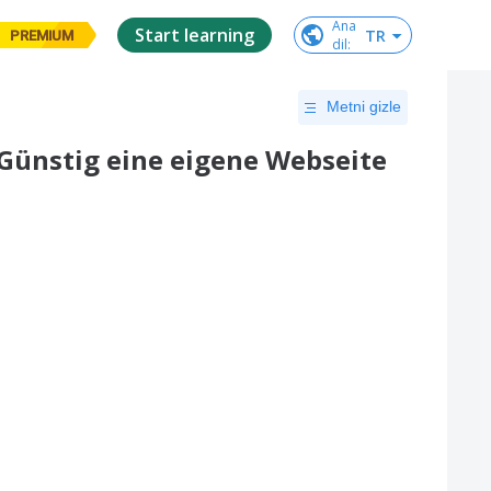
Ana

Start learning
TR
PREMIUM
dil
:
Metni gizle
 Günstig eine eigene Webseite