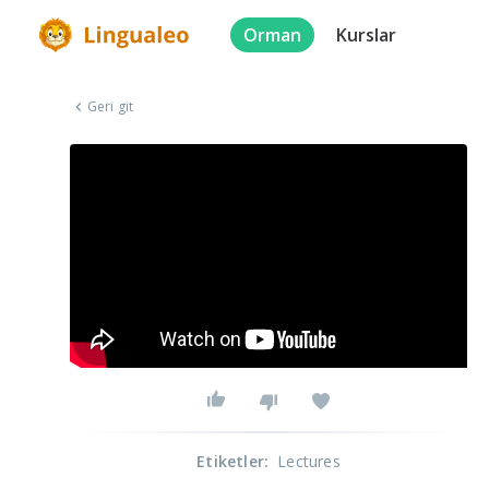
Orman
Kurslar
Geri git
Etiketler
:
Lectures