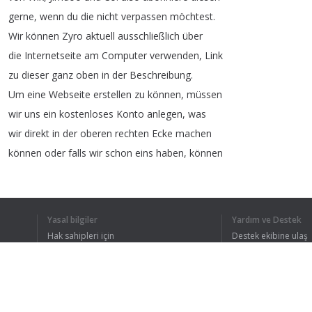
gerne
,
wenn
du
die
nicht
verpassen
möchtest
.
Wir
können
Zyro
aktuell
ausschließlich
über
die
Internetseite
am
Computer
verwenden
,
Link
zu
dieser
ganz
oben
in
der
Beschreibung
.
Um
eine
Webseite
erstellen
zu
können
,
müssen
wir
uns
ein
kostenloses
Konto
anlegen
,
was
wir
direkt
in
der
oberen
rechten
Ecke
machen
können
oder
falls
wir
schon
eins
haben
,
können
wir
uns
links
daneben
auch
direkt
anmelden
.
Erstellen
wir
ein
neues
Konto
,
können
wir
das
einfach
über
unserem
Facebook
oder
Google
Yasal bilgiler
Yardım ve Destek
Account
machen
oder
einfach
mit
einer
E-Mail-Adresse
.
Hak sahipleri için
Destek ekibine ulaş
Haben
wir
letzteres
verwendet
,
müssen
wir
Gizlilik Politikası
FAQ
Kullanıcı Sözleşmesi