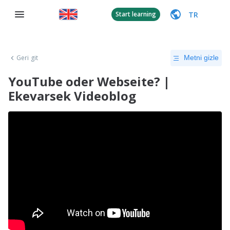
TR
Start learning
Geri git
Metni gizle
YouTube oder Webseite? |
Ekevarsek Videoblog