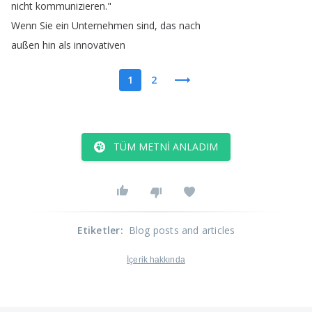
nicht
kommunizieren
."
Wenn
Sie
ein
Unternehmen
sind
,
das
nach
außen
hin
als
innovativen
1
2
TÜM METNI ANLADIM
Etiketler
:
Blog posts and articles
İçerik hakkında