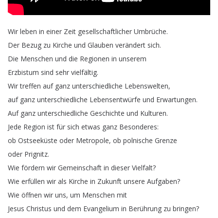
Wir
leben
in
einer
Zeit
gesellschaftlicher
Umbrüche
.
Der
Bezug
zu
Kirche
und
Glauben
verändert
sich
.
Die
Menschen
und
die
Regionen
in
unserem
Erzbistum
sind
sehr
vielfältig
.
Wir
treffen
auf
ganz
unterschiedliche
Lebenswelten
,
auf
ganz
unterschiedliche
Lebensentwürfe
und
Erwartungen
.
Auf
ganz
unterschiedliche
Geschichte
und
Kulturen
.
Jede
Region
ist
für
sich
etwas
ganz
Besonderes
:
ob
Ostseeküste
oder
Metropole
,
ob
polnische
Grenze
oder
Prignitz
.
Wie
fördern
wir
Gemeinschaft
in
dieser
Vielfalt
?
Wie
erfüllen
wir
als
Kirche
in
Zukunft
unsere
Aufgaben
?
Wie
öffnen
wir
uns
,
um
Menschen
mit
Jesus
Christus
und
dem
Evangelium
in
Berührung
zu
bringen
?