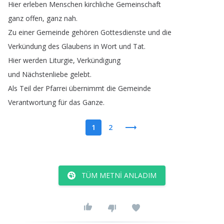
Hier
erleben
Menschen
kirchliche
Gemeinschaft
ganz
offen
,
ganz
nah
.
Zu
einer
Gemeinde
gehören
Gottesdienste
und
die
Verkündung
des
Glaubens
in
Wort
und
Tat
.
Hier
werden
Liturgie
,
Verkündigung
und
Nächstenliebe
gelebt
.
Als
Teil
der
Pfarrei
übernimmt
die
Gemeinde
Verantwortung
für
das
Ganze
.
1
2
TÜM METNI ANLADIM