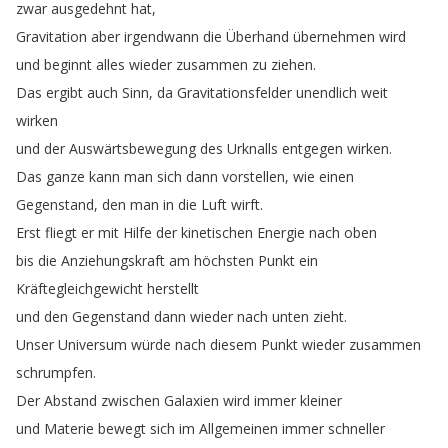
zwar
ausgedehnt
hat
,
Gravitation
aber
irgendwann
die
Überhand
übernehmen
wird
und
beginnt
alles
wieder
zusammen
zu
ziehen
.
Das
ergibt
auch
Sinn
,
da
Gravitationsfelder
unendlich
weit
wirken
und
der
Auswärtsbewegung
des
Urknalls
entgegen
wirken
.
Das
ganze
kann
man
sich
dann
vorstellen
,
wie
einen
Gegenstand
,
den
man
in
die
Luft
wirft
.
Erst
fliegt
er
mit
Hilfe
der
kinetischen
Energie
nach
oben
bis
die
Anziehungskraft
am
höchsten
Punkt
ein
Kräftegleichgewicht
herstellt
und
den
Gegenstand
dann
wieder
nach
unten
zieht
.
Unser
Universum
würde
nach
diesem
Punkt
wieder
zusammen
schrumpfen
.
Der
Abstand
zwischen
Galaxien
wird
immer
kleiner
und
Materie
bewegt
sich
im
Allgemeinen
immer
schneller