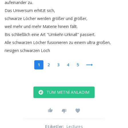
aufeinander
zu
.
Das
Universum
erhitzt
sich
,
schwarze
Löcher
werden
größer
und
größer
,
weil
mehr
und
mehr
Materie
hinein
fällt
.
Bis
schließlich
eine
Art
"
Umkehr-Urknall
"
passiert
.
Alle
schwarzen
Löcher
fusionieren
zu
einem
ultra
großen
,
riesigen
schwarzen
Loch
1
2
3
4
5
TÜM METNI ANLADIM
Etiketler
:
Lectures