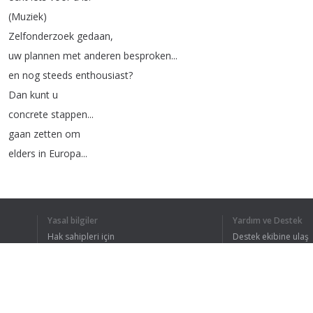
(
Muziek
)
Zelfonderzoek
gedaan
,
uw
plannen
met
anderen
besproken
...
en
nog
steeds
enthousiast
?
Dan
kunt
u
concrete
stappen
...
gaan
zetten
om
elders
in
Europa
...
aan
het
werk
te
komen
.
Zorg
dat
Europese
werkgevers
u
weten
te
vinden
.
Yasal bilgiler
Yardım ve Destek
Plaats
uw
CV
Hak sahipleri için
Destek ekibine ulaş
in
de
databank
...
Gizlilik Politikası
FAQ
Kullanıcı Sözleşmesi
van
het
EURES
portaal
en
registreer
u
op
werk
.
nl
.
Kies
daar
voor