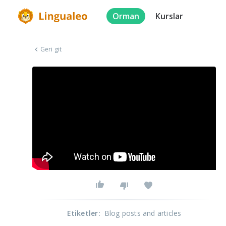
Orman
Kurslar
Geri git
Etiketler
:
Blog posts and articles