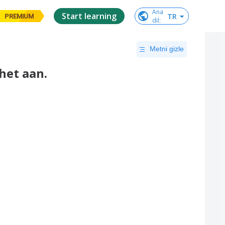
Ana

Start learning
TR
PREMIUM
dil
:
Metni gizle
het aan.