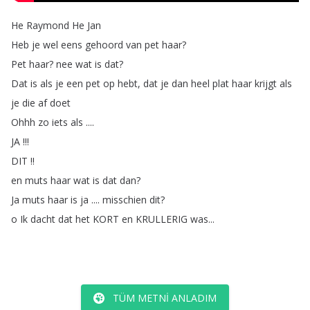
He
Raymond
He
Jan
Heb
je
wel
eens
gehoord
van
pet
haar
?
Pet
haar
?
nee
wat
is
dat
?
Dat
is
als
je
een
pet
op
hebt
,
dat
je
dan
heel
plat
haar
krijgt
als
je
die
af
doet
Ohhh
zo
iets
als
....
JA
!!!
DIT
!!
en
muts
haar
wat
is
dat
dan
?
Ja
muts
haar
is
ja
....
misschien
dit
?
o
Ik
dacht
dat
het
KORT
en
KRULLERIG
was
...
TÜM METNI ANLADIM