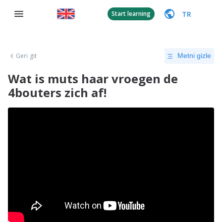
TR
Start learning
Geri git
Metni gizle
Wat is muts haar vroegen de
4bouters zich af!