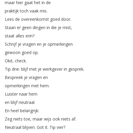
maar
hier
gaat
het
in
de
praktijk
toch
vaak
mis
.
Lees
de
overeenkomst
goed
door
.
Staan
er
geen
dingen
in
die
je
mist
,
staat
alles
erin
?
Schrijf
je
vragen
en
je
opmerkingen
gewoon
goed
op
.
Oké
,
check
.
Tip
drie
:
blijf
met
je
werkgever
in
gesprek
.
Bespreek
je
vragen
en
opmerkingen
met
hem
.
Luister
naar
hem
en
blijf
neutraal
.
En
heel
belangrijk
:
Zeg
niets
toe
,
maar
wijs
ook
niets
af
.
Neutraal
blijven
.
Got
it
.
Tip
vier
?