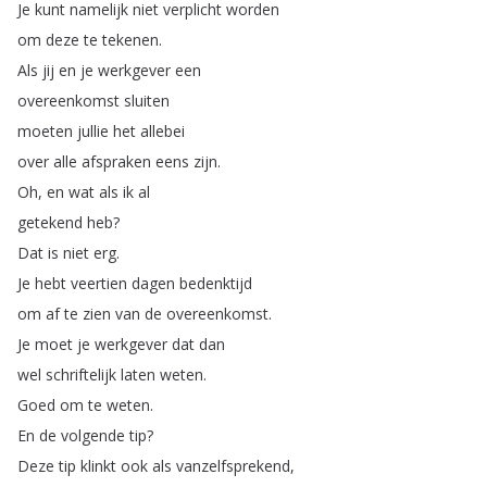
Je
kunt
namelijk
niet
verplicht
worden
om
deze
te
tekenen
.
Als
jij
en
je
werkgever
een
overeenkomst
sluiten
moeten
jullie
het
allebei
over
alle
afspraken
eens
zijn
.
Oh
,
en
wat
als
ik
al
getekend
heb
?
Dat
is
niet
erg
.
Je
hebt
veertien
dagen
bedenktijd
om
af
te
zien
van
de
overeenkomst
.
Je
moet
je
werkgever
dat
dan
wel
schriftelijk
laten
weten
.
Goed
om
te
weten
.
En
de
volgende
tip
?
Deze
tip
klinkt
ook
als
vanzelfsprekend
,