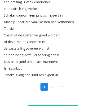
Een
ontslag
is
vaak
emotioneel
en
juridisch
ingewikkeld
.
Schakel
daarom
een
juridisch
expert
in
.
Maar
ja
,
daar
zijn
vaak
kosten
aan
verbonden
.
Tip
vier
:
Check
of
de
kosten
vergoed
worden
,
of
deze
zijn
opgenomen
in
de
vaststellingsovereenkomst
en
hoe
hoog
deze
vergoeding
dan
is
.
Dus
altijd
juridisch
advies
inwinnen
?
Ja
,
absoluut
!
Schakel
tijdig
een
juridisch
expert
in
.
1
2