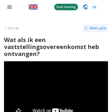
TR
Start learning
Geri git
Metni gizle
Wat als ik een
vaststellingsovereenkomst heb
ontvangen?