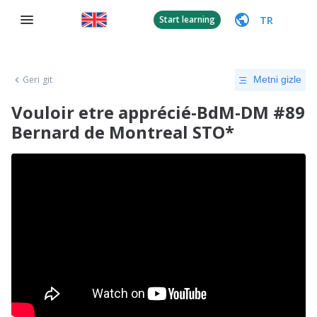
TR
Start learning
Geri git
Metni gizle
Vouloir etre apprécié-BdM-DM #89
Bernard de Montreal STO*