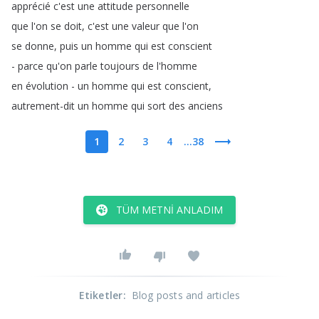
apprécié
c'est
une
attitude
personnelle
que
l'on
se
doit
,
c'est
une
valeur
que
l'on
se
donne
,
puis
un
homme
qui
est
conscient
-
parce
qu'on
parle
toujours
de
l'homme
en
évolution
-
un
homme
qui
est
conscient
,
autrement-dit
un
homme
qui
sort
des
anciens
1
2
3
4
...38
TÜM METNI ANLADIM
Etiketler
:
Blog posts and articles