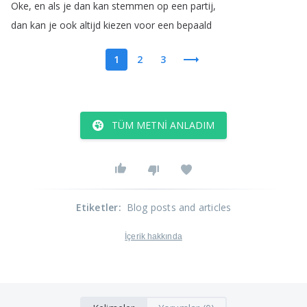
Oke
,
en
als
je
dan
kan
stemmen
op
een
partij
,
dan
kan
je
ook
altijd
kiezen
voor
een
bepaald
1
2
3
TÜM METNI ANLADIM
Etiketler
:
Blog posts and articles
İçerik hakkında