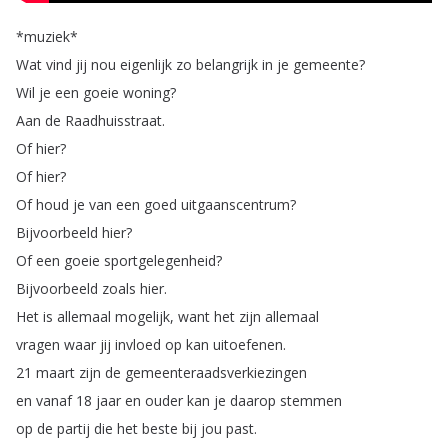
*
muziek
*
Wat
vind
jij
nou
eigenlijk
zo
belangrijk
in
je
gemeente
?
Wil
je
een
goeie
woning
?
Aan
de
Raadhuisstraat
.
Of
hier
?
Of
hier
?
Of
houd
je
van
een
goed
uitgaanscentrum
?
Bijvoorbeeld
hier
?
Of
een
goeie
sportgelegenheid
?
Bijvoorbeeld
zoals
hier
.
Het
is
allemaal
mogelijk
,
want
het
zijn
allemaal
vragen
waar
jij
invloed
op
kan
uitoefenen
.
21
maart
zijn
de
gemeenteraadsverkiezingen
en
vanaf
18
jaar
en
ouder
kan
je
daarop
stemmen
op
de
partij
die
het
beste
bij
jou
past
.