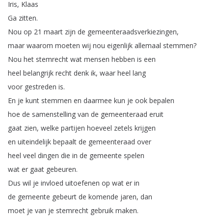
Iris
,
Klaas
Ga
zitten
.
Nou
op
21
maart
zijn
de
gemeenteraadsverkiezingen
,
maar
waarom
moeten
wij
nou
eigenlijk
allemaal
stemmen
?
Nou
het
stemrecht
wat
mensen
hebben
is
een
heel
belangrijk
recht
denk
ik
,
waar
heel
lang
voor
gestreden
is
.
En
je
kunt
stemmen
en
daarmee
kun
je
ook
bepalen
hoe
de
samenstelling
van
de
gemeenteraad
eruit
gaat
zien
,
welke
partijen
hoeveel
zetels
krijgen
en
uiteindelijk
bepaalt
de
gemeenteraad
over
heel
veel
dingen
die
in
de
gemeente
spelen
wat
er
gaat
gebeuren
.
Dus
wil
je
invloed
uitoefenen
op
wat
er
in
de
gemeente
gebeurt
de
komende
jaren
,
dan
moet
je
van
je
stemrecht
gebruik
maken
.