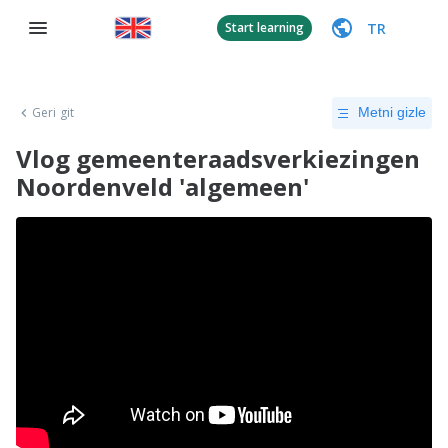
TR
Start learning
Geri git
Metni gizle
Vlog gemeenteraadsverkiezingen
Noordenveld 'algemeen'