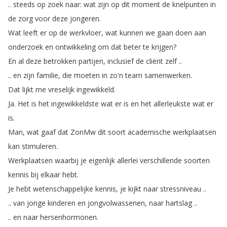
..
steeds
op
zoek
naar
:
wat
zijn
op
dit
moment
de
knelpunten
in
de
zorg
voor
deze
jongeren
.
Wat
leeft
er
op
de
werkvloer
,
wat
kunnen
we
gaan
doen
aan
onderzoek
en
ontwikkeling
om
dat
beter
te
krijgen
?
En
al
deze
betrokken
partijen
,
inclusief
de
cliënt
zelf
..
..
en
zijn
familie
,
die
moeten
in
zo'n
team
samenwerken
.
Dat
lijkt
me
vreselijk
ingewikkeld
.
Ja
.
Het
is
het
ingewikkeldste
wat
er
is
en
het
allerleukste
wat
er
is
.
Man
,
wat
gaaf
dat
ZonMw
dit
soort
academische
werkplaatsen
kan
stimuleren
.
Werkplaatsen
waarbij
je
eigenlijk
allerlei
verschillende
soorten
kennis
bij
elkaar
hebt
.
Je
hebt
wetenschappelijke
kennis
,
je
kijkt
naar
stressniveau
..
..
van
jonge
kinderen
en
jongvolwassenen
,
naar
hartslag
..
..
en
naar
hersenhormonen
.