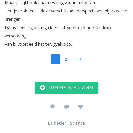
Maar
je
kijkt
ook
naar
ervaring
vanuit
het
gezin
..
..
en
je
probeert
al
deze
verschillende
perspectieven
bij
elkaar
te
brengen
.
Dat
is
heel
erg
belangrijk
en
dat
geeft
ook
heel
duidelijk
verbetering
.
Van
bijvoorbeeld
het
terugvalrisico
.
1
2
TÜM METNI ANLADIM
Etiketler
:
Science