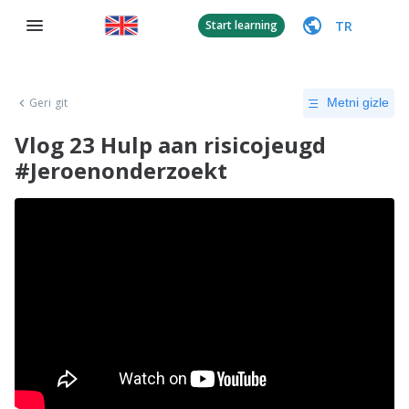
TR
Start learning
Geri git
Metni gizle
Vlog 23 Hulp aan risicojeugd
#Jeroenonderzoekt