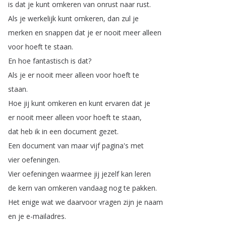
is
dat
je
kunt
omkeren
van
onrust
naar
rust
.
Als
je
werkelijk
kunt
omkeren
,
dan
zul
je
merken
en
snappen
dat
je
er
nooit
meer
alleen
voor
hoeft
te
staan
.
En
hoe
fantastisch
is
dat
?
Als
je
er
nooit
meer
alleen
voor
hoeft
te
staan
.
Hoe
jij
kunt
omkeren
en
kunt
ervaren
dat
je
er
nooit
meer
alleen
voor
hoeft
te
staan
,
dat
heb
ik
in
een
document
gezet
.
Een
document
van
maar
vijf
pagina's
met
vier
oefeningen
.
Vier
oefeningen
waarmee
jij
jezelf
kan
leren
de
kern
van
omkeren
vandaag
nog
te
pakken
.
Het
enige
wat
we
daarvoor
vragen
zijn
je
naam
en
je
e-mailadres
.