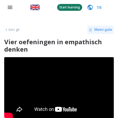
TR
Start learning
Geri git
Metni gizle
Vier oefeningen in empathisch
denken