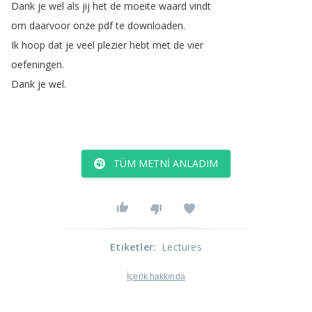
Dank
je
wel
als
jij
het
de
moeite
waard
vindt
om
daarvoor
onze
pdf
te
downloaden
.
Ik
hoop
dat
je
veel
plezier
hebt
met
de
vier
oefeningen
.
Dank
je
wel
.
TÜM METNI ANLADIM
Etiketler
:
Lectures
İçerik hakkında