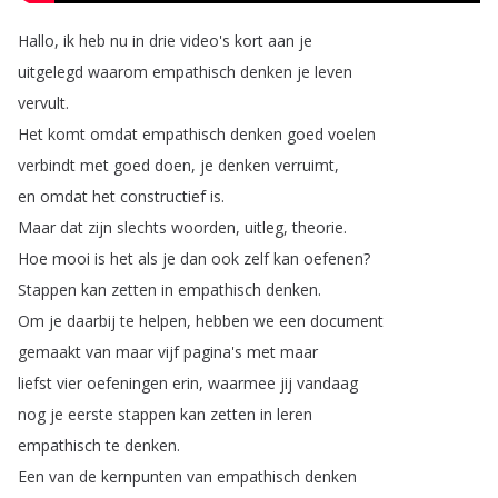
Hallo
,
ik
heb
nu
in
drie
video's
kort
aan
je
uitgelegd
waarom
empathisch
denken
je
leven
vervult
.
Het
komt
omdat
empathisch
denken
goed
voelen
verbindt
met
goed
doen
,
je
denken
verruimt
,
en
omdat
het
constructief
is
.
Maar
dat
zijn
slechts
woorden
,
uitleg
,
theorie
.
Hoe
mooi
is
het
als
je
dan
ook
zelf
kan
oefenen
?
Stappen
kan
zetten
in
empathisch
denken
.
Om
je
daarbij
te
helpen
,
hebben
we
een
document
gemaakt
van
maar
vijf
pagina's
met
maar
liefst
vier
oefeningen
erin
,
waarmee
jij
vandaag
nog
je
eerste
stappen
kan
zetten
in
leren
empathisch
te
denken
.
Een
van
de
kernpunten
van
empathisch
denken