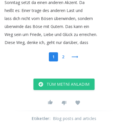
Sonntag
setzt
da
einen
anderen
Akzent
.
Da
heißt
es
:
Einer
trage
des
anderen
Last
und
lass
dich
nicht
vom
Bösen
überwinden
,
sondern
überwinde
das
Böse
mit
Gutem
.
Das
kann
ein
Weg
sein
um
Friede
,
Liebe
und
Glück
zu
erreichen
.
Diese
Weg
,
denke
ich
,
geht
nur
darüber
,
dass
1
2
TÜM METNI ANLADIM
Etiketler
:
Blog posts and articles