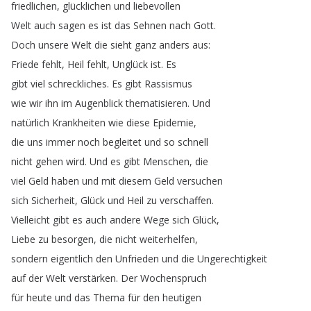
friedlichen
,
glücklichen
und
liebevollen
Welt
auch
sagen
es
ist
das
Sehnen
nach
Gott
.
Doch
unsere
Welt
die
sieht
ganz
anders
aus
:
Friede
fehlt
,
Heil
fehlt
,
Unglück
ist
.
Es
gibt
viel
schreckliches
.
Es
gibt
Rassismus
wie
wir
ihn
im
Augenblick
thematisieren
.
Und
natürlich
Krankheiten
wie
diese
Epidemie
,
die
uns
immer
noch
begleitet
und
so
schnell
nicht
gehen
wird
.
Und
es
gibt
Menschen
,
die
viel
Geld
haben
und
mit
diesem
Geld
versuchen
sich
Sicherheit
,
Glück
und
Heil
zu
verschaffen
.
Vielleicht
gibt
es
auch
andere
Wege
sich
Glück
,
Liebe
zu
besorgen
,
die
nicht
weiterhelfen
,
sondern
eigentlich
den
Unfrieden
und
die
Ungerechtigkeit
auf
der
Welt
verstärken
.
Der
Wochenspruch
für
heute
und
das
Thema
für
den
heutigen