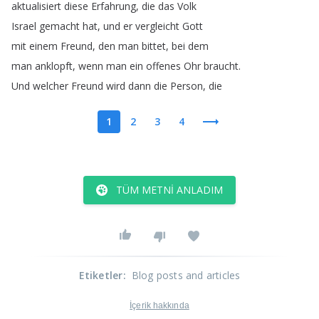
aktualisiert
diese
Erfahrung
,
die
das
Volk
Israel
gemacht
hat
,
und
er
vergleicht
Gott
mit
einem
Freund
,
den
man
bittet
,
bei
dem
man
anklopft
,
wenn
man
ein
offenes
Ohr
braucht
.
Und
welcher
Freund
wird
dann
die
Person
,
die
1
2
3
4
TÜM METNI ANLADIM
Etiketler
:
Blog posts and articles
İçerik hakkında