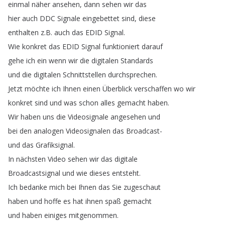
einmal
näher
ansehen
,
dann
sehen
wir
das
hier
auch
DDC
Signale
eingebettet
sind
,
diese
enthalten
z
.
B
.
auch
das
EDID
Signal
.
Wie
konkret
das
EDID
Signal
funktioniert
darauf
gehe
ich
ein
wenn
wir
die
digitalen
Standards
und
die
digitalen
Schnittstellen
durchsprechen
.
Jetzt
möchte
ich
Ihnen
einen
Überblick
verschaffen
wo
wir
konkret
sind
und
was
schon
alles
gemacht
haben
.
Wir
haben
uns
die
Videosignale
angesehen
und
bei
den
analogen
Videosignalen
das
Broadcast-
und
das
Grafiksignal
.
In
nächsten
Video
sehen
wir
das
digitale
Broadcastsignal
und
wie
dieses
entsteht
.
Ich
bedanke
mich
bei
Ihnen
das
Sie
zugeschaut
haben
und
hoffe
es
hat
ihnen
spaß
gemacht
und
haben
einiges
mitgenommen
.