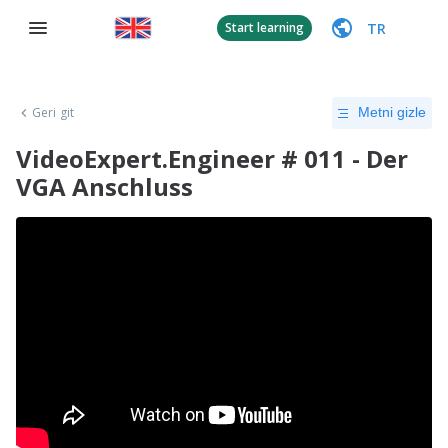
TR
Start learning
Geri git
Metni gizle
VideoExpert.Engineer # 011 - Der
VGA Anschluss