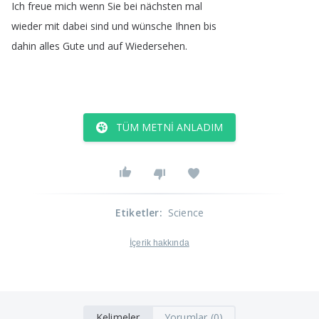
Ich
freue
mich
wenn
Sie
bei
nächsten
mal
wieder
mit
dabei
sind
und
wünsche
Ihnen
bis
dahin
alles
Gute
und
auf
Wiedersehen
.
TÜM METNI ANLADIM
Etiketler
:
Science
İçerik hakkında
Kelimeler
Yorumlar (0)