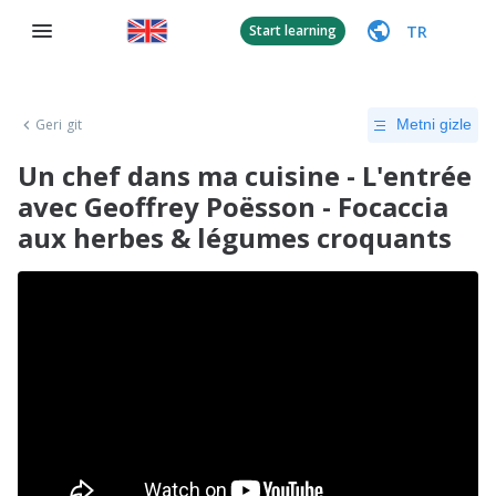
TR
Start learning
Geri git
Metni gizle
Un chef dans ma cuisine - L'entrée
avec Geoffrey Poësson - Focaccia
aux herbes & légumes croquants