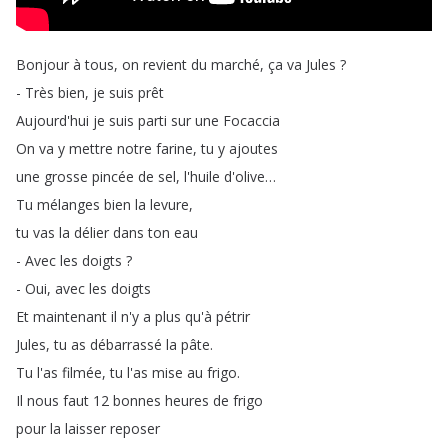
Bonjour
à
tous
,
on
revient
du
marché
,
ça
va
Jules
?
-
Très
bien
,
je
suis
prêt
Aujourd'hui
je
suis
parti
sur
une
Focaccia
On
va
y
mettre
notre
farine
,
tu
y
ajoutes
une
grosse
pincée
de
sel
,
l'huile
d'olive
…
Tu
mélanges
bien
la
levure
,
tu
vas
la
délier
dans
ton
eau
-
Avec
les
doigts
?
-
Oui
,
avec
les
doigts
Et
maintenant
il
n'y
a
plus
qu'à
pétrir
Jules
,
tu
as
débarrassé
la
pâte
.
Tu
l'as
filmée
,
tu
l'as
mise
au
frigo
.
Il
nous
faut
12
bonnes
heures
de
frigo
pour
la
laisser
reposer