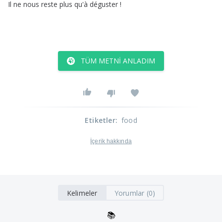
Il
ne
nous
reste
plus
qu'à
déguster
!
TÜM METNI ANLADIM
Etiketler
:
food
İçerik hakkında
Kelimeler
Yorumlar (0)
📚