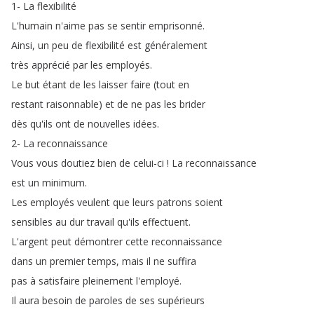
1-
La
flexibilité
L'humain
n'aime
pas
se
sentir
emprisonné
.
Ainsi
,
un
peu
de
flexibilité
est
généralement
très
apprécié
par
les
employés
.
Le
but
étant
de
les
laisser
faire
(
tout
en
restant
raisonnable
)
et
de
ne
pas
les
brider
dès
qu'ils
ont
de
nouvelles
idées
.
2-
La
reconnaissance
Vous
vous
doutiez
bien
de
celui-ci
!
La
reconnaissance
est
un
minimum
.
Les
employés
veulent
que
leurs
patrons
soient
sensibles
au
dur
travail
qu'ils
effectuent
.
L'argent
peut
démontrer
cette
reconnaissance
dans
un
premier
temps
,
mais
il
ne
suffira
pas
à
satisfaire
pleinement
l'employé
.
Il
aura
besoin
de
paroles
de
ses
supérieurs