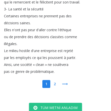
qui
le
remercient
et
le
félicitent
pour
son
travail
.
3-
La
santé
et
la
sécurité
Certaines
entreprises
ne
prennent
pas
des
décisions
saines
.
Elles
n'ont
pas
peur
d'aller
contre
l'éthique
ou
de
prendre
des
décisions
classées
comme
illégales
.
Le
milieu
hostile
d'une
entreprise
est
rejeté
par
les
employés
ce
qui
les
poussent
à
partir
.
Ainsi
,
une
société
«
clean
»
ne
soulèvera
pas
ce
genre
de
problématique
.
1
2
TÜM METNI ANLADIM