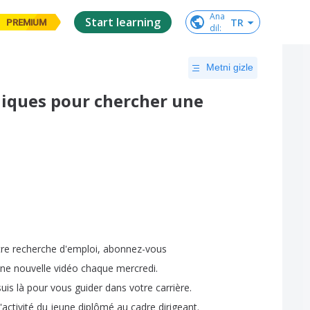
Ana

Start learning
TR
PREMIUM
dil
:
Metni gizle
ques pour chercher une
tre
recherche
d'emploi
,
abonnez-vous
ne
nouvelle
vidéo
chaque
mercredi
.
suis
là
pour
vous
guider
dans
votre
carrière
.
'activité
du
jeune
diplômé
au
cadre
dirigeant
.