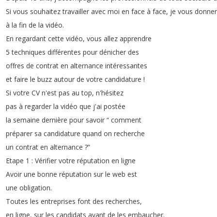
Si
vous
souhaitez
travailler
avec
moi
en
face
à
face
,
je
vous
donner
à
la
fin
de
la
vidéo
.
En
regardant
cette
vidéo
,
vous
allez
apprendre
5
techniques
différentes
pour
dénicher
des
offres
de
contrat
en
alternance
intéressantes
et
faire
le
buzz
autour
de
votre
candidature
!
Si
votre
CV
n'est
pas
au
top
,
n'hésitez
pas
à
regarder
la
vidéo
que
j'ai
postée
la
semaine
dernière
pour
savoir
“
comment
préparer
sa
candidature
quand
on
recherche
un
contrat
en
alternance
?”
Etape
1 :
Vérifier
votre
réputation
en
ligne
Avoir
une
bonne
réputation
sur
le
web
est
une
obligation
.
Toutes
les
entreprises
font
des
recherches
,
en
ligne
,
sur
les
candidats
avant
de
les
embaucher
.