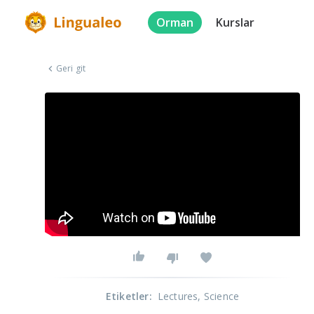
Orman
Kurslar
Geri git
Etiketler
:
Lectures
, Science