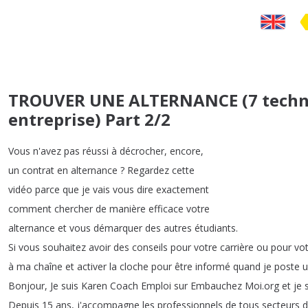
TROUVER UNE ALTERNANCE (7 techni
entreprise) Part 2/2
Vous
n'avez
pas
réussi
à
décrocher
,
encore
,
un
contrat
en
alternance
?
Regardez
cette
vidéo
parce
que
je
vais
vous
dire
exactement
comment
chercher
de
manière
efficace
votre
alternance
et
vous
démarquer
des
autres
étudiants
.
Si
vous
souhaitez
avoir
des
conseils
pour
votre
carrière
ou
pour
vo
à
ma
chaîne
et
activer
la
cloche
pour
être
informé
quand
je
poste
u
Bonjour
,
Je
suis
Karen
Coach
Emploi
sur
Embauchez
Moi
.
org
et
je
Depuis
15
ans
,
j'accompagne
les
professionnels
de
tous
secteurs
d