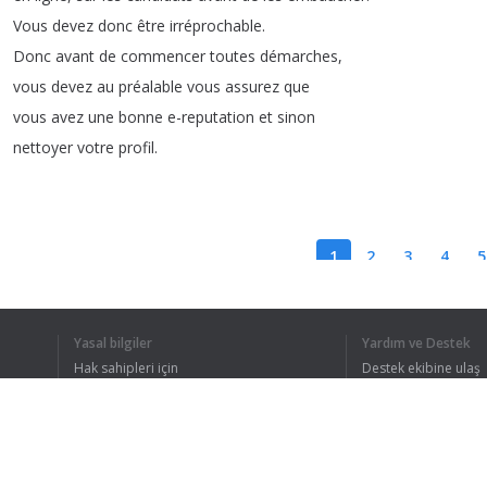
Vous
devez
donc
être
irréprochable
.
Donc
avant
de
commencer
toutes
démarches
,
vous
devez
au
préalable
vous
assurez
que
vous
avez
une
bonne
e-reputation
et
sinon
nettoyer
votre
profil
.
1
2
3
4
5
Yasal bilgiler
Yardım ve Destek
TÜM METNI 
Hak sahipleri için
Destek ekibine ulaş
Gizlilik Politikası
FAQ
Kullanıcı Sözleşmesi