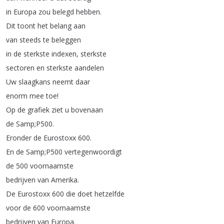
in
Europa
zou
belegd
hebben
.
Dit
toont
het
belang
aan
van
steeds
te
beleggen
in
de
sterkste
indexen
,
sterkste
sectoren
en
sterkste
aandelen
Uw
slaagkans
neemt
daar
enorm
mee
toe
!
Op
de
grafiek
ziet
u
bovenaan
de
Samp
;
P500.
Eronder
de
Eurostoxx
600.
En
de
Samp
;
P500
vertegenwoordigt
de
500
voornaamste
bedrijven
van
Amerika
.
De
Eurostoxx
600
die
doet
hetzelfde
voor
de
600
voornaamste
bedrijven
van
Europa
.