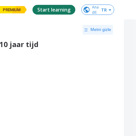
Ana

Start learning
TR
PREMIUM
dil
:
Metni gizle
0 jaar tijd