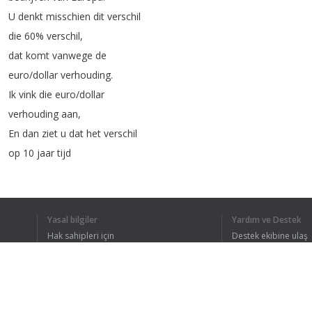
U
denkt
misschien
dit
verschil
die
60%
verschil
,
dat
komt
vanwege
de
euro
/
dollar
verhouding
.
Ik
vink
die
euro
/
dollar
verhouding
aan
,
En
dan
ziet
u
dat
het
verschil
op
10
jaar
tijd
amper
vijf
procent
bedraagt
.
Dus
we
kunnen
dat
negeren
.
Investeer
daarom
steeds
Yasal bilgiler
Yardım ve Destek
in
de
sterkste
index
.
Hak sahipleri için
Destek ekibine ulaş
En
dat
ziet
u
tijdig
Gizlilik Politikası
FAQ
Kullanıcı Sözleşmesi
en
zeer
duidelijk
,
aan
de
hand
van
de
TopPiX
!
Dat
heb
ik
al
besproken
gehad