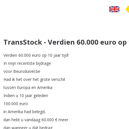
TransStock - Verdien 60.000 euro op 1
Verdien
60.000
euro
op
10
jaar
tijd
!
In
mijn
recentste
bijdrage
voor
Beursduivel
.
be
Had
ik
het
over
het
grote
verschil
tussen
Europa
en
Amerika
Indien
u
10
jaar
geleden
100.000
euro
in
Amerika
had
belegd
,
dan
hebt
u
vandaag
60.000
€
meer
dan
wanneer
u
dat
bedrag