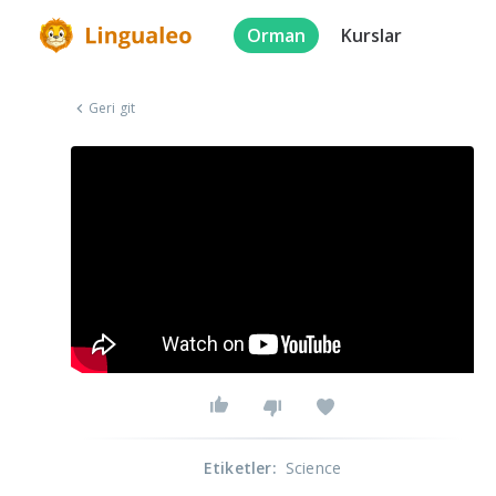
Orman
Kurslar
Geri git
Etiketler
:
Science