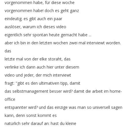
vorgenommen
habe
,
für
diese
woche
vorgenommen
habe
!
doch
es
geht
ganz
eindeutig
.
es
gibt
auch
ein
paar
auslöser
,
warum
ich
dieses
video
eigentlich
sehr
spontan
heute
gemacht
habe
...
aber
ich
bin
in
den
letzten
wochen
zwei
mal
interviewt
worden
.
das
letzte
mal
von
der
elke
storaht
,
das
verlinke
ich
dann
auch
hier
unter
diesem
video
und
jeder
,
der
mich
interviewt
fragt
: "
gibt
es
den
ultimativen
tipp
,
damit
das
selbstmanagement
besser
wird
?
damit
die
arbeit
im
home-
office
entspannter
wird
?
und
das
einzige
was
man
so
universell
sagen
kann
,
denn
sonst
kommt
es
natürlich
sehr
darauf
an
:
hast
du
kleine