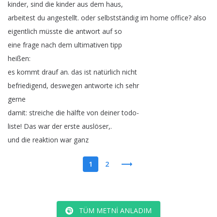
kinder
,
sind
die
kinder
aus
dem
haus
,
arbeitest
du
angestellt
.
oder
selbstständig
im
home
office
?
also
eigentlich
müsste
die
antwort
auf
so
eine
frage
nach
dem
ultimativen
tipp
heißen
:
es
kommt
drauf
an
.
das
ist
natürlich
nicht
befriedigend
,
deswegen
antworte
ich
sehr
gerne
damit
:
streiche
die
hälfte
von
deiner
todo-
liste
!
Das
war
der
erste
auslöser
,.
und
die
reaktion
war
ganz
1
2
TÜM METNI ANLADIM