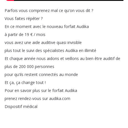
Parfois
vous
comprenez
mal
ce
qu'on
vous
dit
?
Vous
faites
répéter
?
En
ce
moment
avec
le
nouveau
forfait
Audika
à
partir
de
19
€
/
mois
vous
avez
une
aide
auditive
quasi
invisible
plus
tout
le
suivi
des
spécialistes
Audika
en
illimité
Et
chaque
année
nous
aidons
et
veillons
au
bien
être
auditif
de
plus
de
200 000
personnes
pour
qu'ils
restent
connectés
au
monde
Et
ça
,
ça
change
tout
!
Pour
en
savoir
plus
sur
le
forfait
Audika
prenez
rendez-vous
sur
audika
.
com
Dispositif
médical