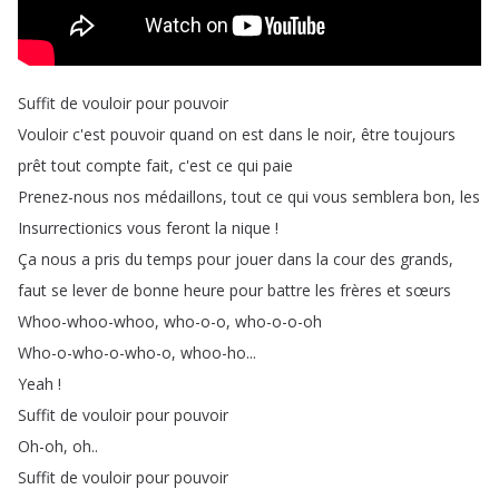
Suffit
de
vouloir
pour
pouvoir
Vouloir
c'est
pouvoir
quand
on
est
dans
le
noir
,
être
toujours
prêt
tout
compte
fait
,
c'est
ce
qui
paie
Prenez-nous
nos
médaillons
,
tout
ce
qui
vous
semblera
bon
,
les
Insurrectionics
vous
feront
la
nique
!
Ça
nous
a
pris
du
temps
pour
jouer
dans
la
cour
des
grands
,
faut
se
lever
de
bonne
heure
pour
battre
les
frères
et
sœurs
Whoo-whoo-whoo
,
who-o-o
,
who-o-o-oh
Who-o-who-o-who-o
,
whoo-ho
...
Yeah
!
Suffit
de
vouloir
pour
pouvoir
Oh-oh
,
oh
..
Suffit
de
vouloir
pour
pouvoir