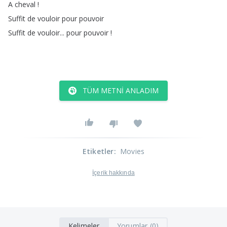
A
cheval
!
Suffit
de
vouloir
pour
pouvoir
Suffit
de
vouloir
...
pour
pouvoir
!
TÜM METNI ANLADIM
Etiketler
:
Movies
İçerik hakkında
Kelimeler
Yorumlar (0)