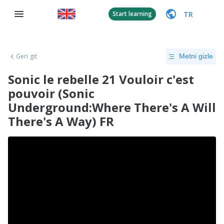
TR
Start learning
Geri git
Metni gizle
Sonic le rebelle 21 Vouloir c'est
pouvoir (Sonic
Underground:Where There's A Will
There's A Way) FR