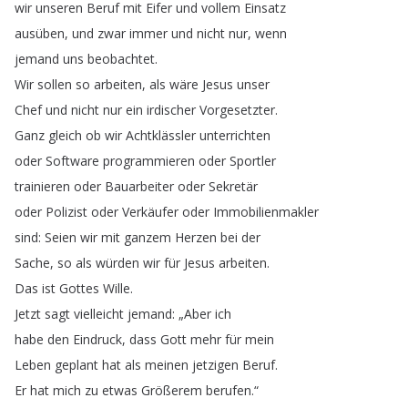
wir
unseren
Beruf
mit
Eifer
und
vollem
Einsatz
ausüben
,
und
zwar
immer
und
nicht
nur
,
wenn
jemand
uns
beobachtet
.
Wir
sollen
so
arbeiten
,
als
wäre
Jesus
unser
Chef
und
nicht
nur
ein
irdischer
Vorgesetzter
.
Ganz
gleich
ob
wir
Achtklässler
unterrichten
oder
Software
programmieren
oder
Sportler
trainieren
oder
Bauarbeiter
oder
Sekretär
oder
Polizist
oder
Verkäufer
oder
Immobilienmakler
sind
:
Seien
wir
mit
ganzem
Herzen
bei
der
Sache
,
so
als
würden
wir
für
Jesus
arbeiten
.
Das
ist
Gottes
Wille
.
Jetzt
sagt
vielleicht
jemand
: „
Aber
ich
habe
den
Eindruck
,
dass
Gott
mehr
für
mein
Leben
geplant
hat
als
meinen
jetzigen
Beruf
.
Er
hat
mich
zu
etwas
Größerem
berufen
.“