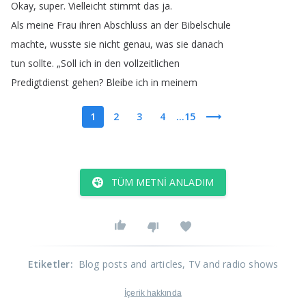
Okay
,
super
.
Vielleicht
stimmt
das
ja
.
Als
meine
Frau
ihren
Abschluss
an
der
Bibelschule
machte
,
wusste
sie
nicht
genau
,
was
sie
danach
tun
sollte
.
„
Soll
ich
in
den
vollzeitlichen
Predigtdienst
gehen
?
Bleibe
ich
in
meinem
1
2
3
4
...15
TÜM METNI ANLADIM
Etiketler
:
Blog posts and articles
, TV and radio shows
İçerik hakkında