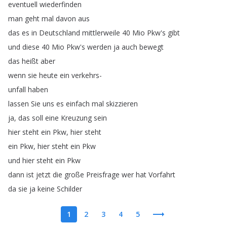
eventuell
wiederfinden
man
geht
mal
davon
aus
das
es
in
Deutschland
mittlerweile
40
Mio
Pkw's
gibt
und
diese
40
Mio
Pkw's
werden
ja
auch
bewegt
das
heißt
aber
wenn
sie
heute
ein
verkehrs-
unfall
haben
lassen
Sie
uns
es
einfach
mal
skizzieren
ja
,
das
soll
eine
Kreuzung
sein
hier
steht
ein
Pkw
,
hier
steht
ein
Pkw
,
hier
steht
ein
Pkw
und
hier
steht
ein
Pkw
dann
ist
jetzt
die
große
Preisfrage
wer
hat
Vorfahrt
da
sie
ja
keine
Schilder
1
2
3
4
5