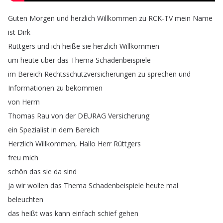
Guten
Morgen
und
herzlich
Willkommen
zu
RCK-TV
mein
Name
ist
Dirk
Rüttgers
und
ich
heiße
sie
herzlich
Willkommen
um
heute
über
das
Thema
Schadenbeispiele
im
Bereich
Rechtsschutzversicherungen
zu
sprechen
und
Informationen
zu
bekommen
von
Herrn
Thomas
Rau
von
der
DEURAG
Versicherung
ein
Spezialist
in
dem
Bereich
Herzlich
Willkommen
,
Hallo
Herr
Rüttgers
freu
mich
schön
das
sie
da
sind
ja
wir
wollen
das
Thema
Schadenbeispiele
heute
mal
beleuchten
das
heißt
was
kann
einfach
schief
gehen