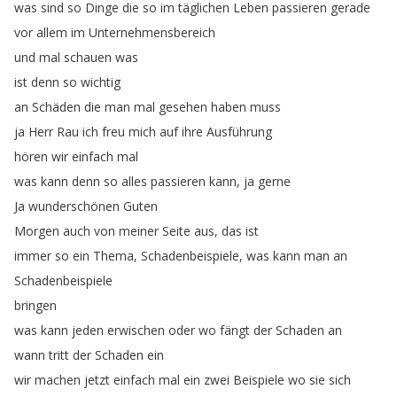
was
sind
so
Dinge
die
so
im
täglichen
Leben
passieren
gerade
vor
allem
im
Unternehmensbereich
und
mal
schauen
was
ist
denn
so
wichtig
an
Schäden
die
man
mal
gesehen
haben
muss
ja
Herr
Rau
ich
freu
mich
auf
ihre
Ausführung
hören
wir
einfach
mal
was
kann
denn
so
alles
passieren
kann
,
ja
gerne
Ja
wunderschönen
Guten
Morgen
auch
von
meiner
Seite
aus
,
das
ist
immer
so
ein
Thema
,
Schadenbeispiele
,
was
kann
man
an
Schadenbeispiele
bringen
was
kann
jeden
erwischen
oder
wo
fängt
der
Schaden
an
wann
tritt
der
Schaden
ein
wir
machen
jetzt
einfach
mal
ein
zwei
Beispiele
wo
sie
sich