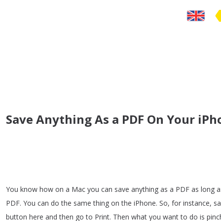
Save Anything As a PDF On Your iPh
You
know
how
on
a
Mac
you
can
save
anything
as
a
PDF
as
long
a
PDF
.
You
can
do
the
same
thing
on
the
iPhone
.
So
,
for
instance
,
sa
button
here
and
then
go
to
Print
.
Then
what
you
want
to
do
is
pinc