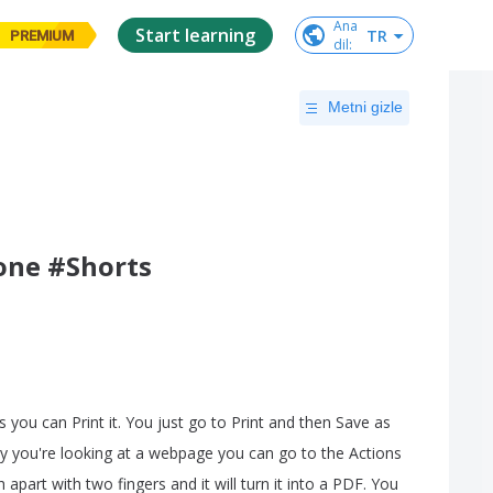
Ana

Start learning
TR
PREMIUM
dil
:
Metni gizle
one #Shorts
s
you
can
Print
it
.
You
just
go
to
Print
and
then
Save
as
y
you're
looking
at
a
webpage
you
can
go
to
the
Actions
h
apart
with
two
fingers
and
it
will
turn
it
into
a
PDF
.
You