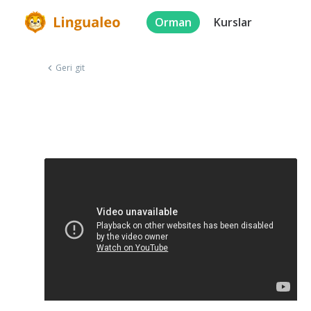
Orman
Kurslar
Geri git