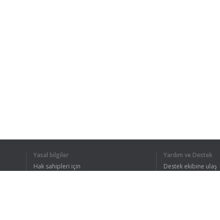
Yasal bilgiler
Yardım ve Destek
Hak sahipleri için
Destek ekibine ulaş
Gizlilik Politikası
FAQ
Kullanıcı Sözleşmesi