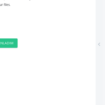
ur
files
.
ANLADIM