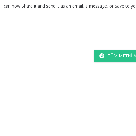
can
now
Share
it
and
send
it
as
an
email
,
a
message
,
or
Save
to
yo
TÜM METNI 