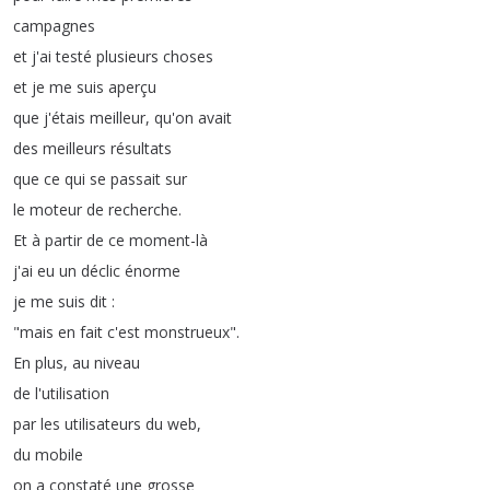
campagnes
et
j'ai
testé
plusieurs
choses
et
je
me
suis
aperçu
que
j'étais
meilleur
,
qu'on
avait
des
meilleurs
résultats
que
ce
qui
se
passait
sur
le
moteur
de
recherche
.
Et
à
partir
de
ce
moment-là
j'ai
eu
un
déclic
énorme
je
me
suis
dit
:
"
mais
en
fait
c'est
monstrueux
".
En
plus
,
au
niveau
de
l'utilisation
par
les
utilisateurs
du
web
,
du
mobile
on
a
constaté
une
grosse