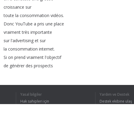
croissance
sur
toute
la
consommation
vidéos
.
Donc
YouTube
a
pris
une
place
vraiment
très
importante
sur
l'advertising
et
sur
la
consommation
internet
.
Si
on
prend
vraiment
l'objectif
de
générer
des
prospects
ou
de
générer
des
ventes
,
on
remarque
que
ce
qu'il
y
a
de
plus
performant
Yasal bilgiler
Yardım ve Destek
ça
va
être
ce
qu'on
appelle
Hak sahipleri için
Destek ekibine ulaş
le
true
view
for
action
.
Gizlilik Politikası
FAQ
Kullanıcı Sözleşmesi
Donc
là
ça
va
être
un
format
qui
a
5
secondes
non
skippables