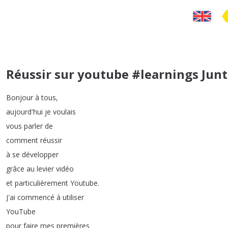
Réussir sur youtube #learnings Jun
Bonjour
à
tous
,
aujourd'hui
je
voulais
vous
parler
de
comment
réussir
à
se
développer
grâce
au
levier
vidéo
et
particulièrement
Youtube
.
J'ai
commencé
à
utiliser
YouTube
pour
faire
mes
premières