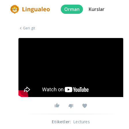
Orman
Kurslar
Geri git
Etiketler
:
Lectures