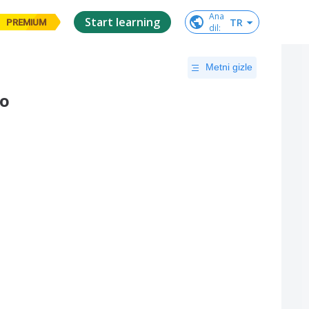
Ana

Start learning
TR
PREMIUM
dil
:
Metni gizle
to