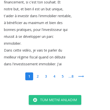
financement
,
si
c'est
ton
souhait
.
Et
notre
but
,
et
bien
il
est
un
but
unique
,
t'aider
à
investir
dans
l'immobilier
rentable
,
à
bénéficier
au
maximum
et
bien
des
bonnes
pratiques
,
pour
l'investisseur
qui
réussit
à
se
développer
un
parc
immobilier
.
Dans
cette
vidéo
,
je
vais
te
parler
du
meilleur
régime
fiscal
quand
on
débute
dans
l'investissement
immobilier
.
J'ai
1
2
3
4
5
...8
TÜM METNI ANLADIM