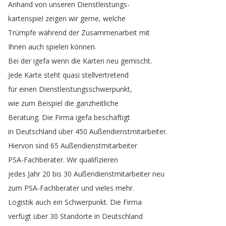
Anhand
von
unseren
Dienstleistungs-
kartenspiel
zeigen
wir
gerne
,
welche
Trümpfe
während
der
Zusammenarbeit
mit
Ihnen
auch
spielen
können
.
Bei
der
igefa
wenn
die
Karten
neu
gemischt
.
Jede
Karte
steht
quasi
stellvertretend
für
einen
Dienstleistungsschwerpunkt
,
wie
zum
Beispiel
die
ganzheitliche
Beratung
.
Die
Firma
igefa
beschäftigt
in
Deutschland
über
450
Außendienstmitarbeiter
.
Hiervon
sind
65
Außendienstmitarbeiter
PSA-Fachberater
.
Wir
qualifizieren
jedes
Jahr
20
bis
30
Außendienstmitarbeiter
neu
zum
PSA-Fachberater
und
vieles
mehr
.
Logistik
auch
ein
Schwerpunkt
.
Die
Firma
verfügt
über
30
Standorte
in
Deutschland