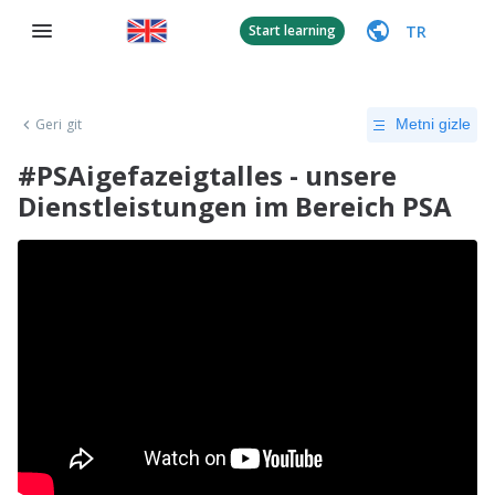
TR
Start learning
Geri git
Metni gizle
#PSAigefazeigtalles - unsere
Dienstleistungen im Bereich PSA