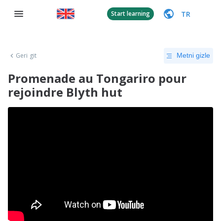
TR
Start learning
Geri git
Metni gizle
Promenade au Tongariro pour
rejoindre Blyth hut