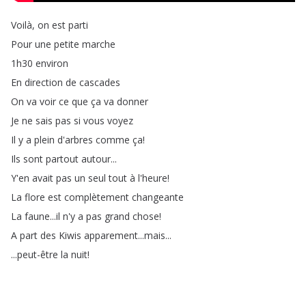
Voilà
,
on
est
parti
Pour
une
petite
marche
1h30
environ
En
direction
de
cascades
On
va
voir
ce
que
ça
va
donner
Je
ne
sais
pas
si
vous
voyez
Il
y
a
plein
d'arbres
comme
ça
!
Ils
sont
partout
autour
...
Y'en
avait
pas
un
seul
tout
à
l'heure
!
La
flore
est
complètement
changeante
La
faune
...
il
n'y
a
pas
grand
chose
!
A
part
des
Kiwis
apparement
...
mais
...
...
peut-être
la
nuit
!