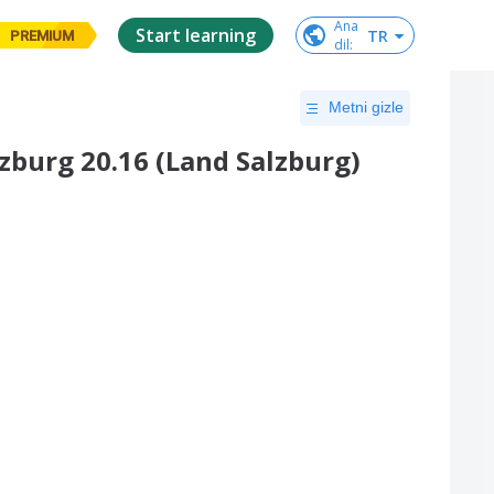
Ana

Start learning
TR
PREMIUM
dil
:
Metni gizle
zburg 20.16 (Land Salzburg)