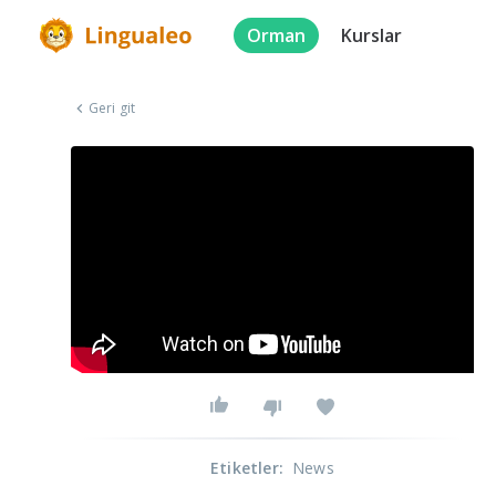
Orman
Kurslar
Geri git
Etiketler
:
News