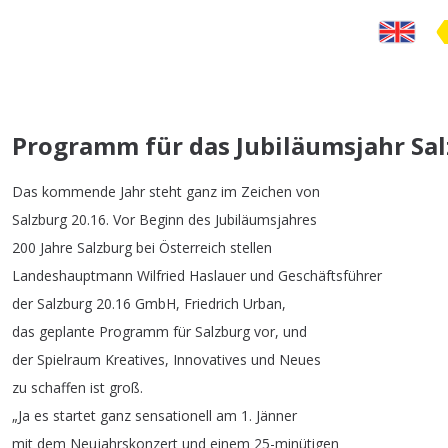
Programm für das Jubiläumsjahr Sal
Das
kommende
Jahr
steht
ganz
im
Zeichen
von
Salzburg
20.16.
Vor
Beginn
des
Jubiläumsjahres
200
Jahre
Salzburg
bei
Österreich
stellen
Landeshauptmann
Wilfried
Haslauer
und
Geschäftsführer
der
Salzburg
20.16
GmbH
,
Friedrich
Urban
,
das
geplante
Programm
für
Salzburg
vor
,
und
der
Spielraum
Kreatives
,
Innovatives
und
Neues
zu
schaffen
ist
groß
.
„
Ja
es
startet
ganz
sensationell
am
1.
Jänner
mit
dem
Neujahrskonzert
und
einem
25-minütigen