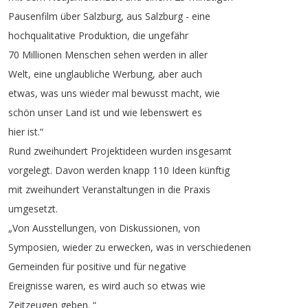
Pausenfilm
über
Salzburg
,
aus
Salzburg
-
eine
hochqualitative
Produktion
,
die
ungefähr
70
Millionen
Menschen
sehen
werden
in
aller
Welt
,
eine
unglaubliche
Werbung
,
aber
auch
etwas
,
was
uns
wieder
mal
bewusst
macht
,
wie
schön
unser
Land
ist
und
wie
lebenswert
es
hier
ist
.“
Rund
zweihundert
Projektideen
wurden
insgesamt
vorgelegt
.
Davon
werden
knapp
110
Ideen
künftig
mit
zweihundert
Veranstaltungen
in
die
Praxis
umgesetzt
.
„
Von
Ausstellungen
,
von
Diskussionen
,
von
Symposien
,
wieder
zu
erwecken
,
was
in
verschiedenen
Gemeinden
für
positive
und
für
negative
Ereignisse
waren
,
es
wird
auch
so
etwas
wie
Zeitzeugen
geben
. “