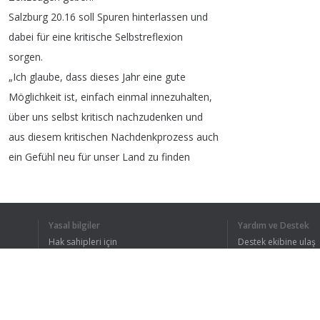
Salzburg
20.16
soll
Spuren
hinterlassen
und
dabei
für
eine
kritische
Selbstreflexion
sorgen
.
„
Ich
glaube
,
dass
dieses
Jahr
eine
gute
Möglichkeit
ist
,
einfach
einmal
innezuhalten
,
über
uns
selbst
kritisch
nachzudenken
und
aus
diesem
kritischen
Nachdenkprozess
auch
ein
Gefühl
neu
für
unser
Land
zu
finden
und
auch
der
Frage
nachzugehen
,
wohin
wir
eigentlich
gehen
wollen
in
Zukunft
.“
So
feiert
Salzburg
im
Jahr
2016
seine
200-jährige
Yasal bilgiler
Yardım ve Destek
Zugehörigkeit
zu
Österreich
.
Nähere
Informationen
Hak sahipleri için
Destek ekibine ulaş
Gizlilik Politikası
FAQ
Kullanıcı Sözleşmesi
1
2